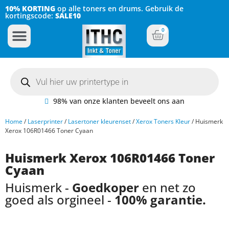
10% KORTING
op alle toners en drums. Gebruik de
kortingscode:
SALE10
0
Inkt Cartridges
Plotter inktcartridges
98% van onze klanten beveelt ons aan
Home
/
Laserprinter
/
Lasertoner kleurenset
/
Xerox Toners Kleur
/ Huismerk
Xerox 106R01466 Toner Cyaan
Huismerk Xerox 106R01466 Toner
Cyaan
Huismerk -
Goedkoper
en net zo
goed als orgineel -
100% garantie.