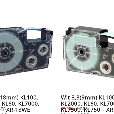
(18mm) KL100,
Wit 3,8(9mm) KL100
 KL60, KL7000,
KL2000, KL60, KL70
KL7500, – XR-18WE
KL7500, KL750 – X
€
5,99
 BTW
incl. BTW