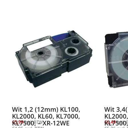
Wit 1,2 (12mm) KL100,
Wit 3,4
KL2000, KL60, KL7000,
KL2000,
KL7500, – XR-12WE
€
5,99
€
6,49
incl. BTW
incl.