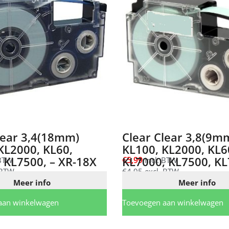
lear 3,4(18mm)
Clear Clear 3,8(9m
KL2000, KL60,
KL100, KL2000, KL6
KL7000, KL7500, – XR-18X
KL7000, KL7500, KL
€
5,99
 BTW
incl. BTW
 BTW
XR-9X
€
4,95
excl. BTW
Meer info
Meer info
aan winkelwagen
Toevoegen aan winkelwagen