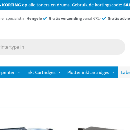
% KORTING
op alle toners en drums. Gebruik de kortingscode:
SA
ner specialist in
Hengelo
Gratis verzending
vanaf €75,-
Gratis advie
rprinter
Inkt Cartridges
Plotter inktcartridges
Labe