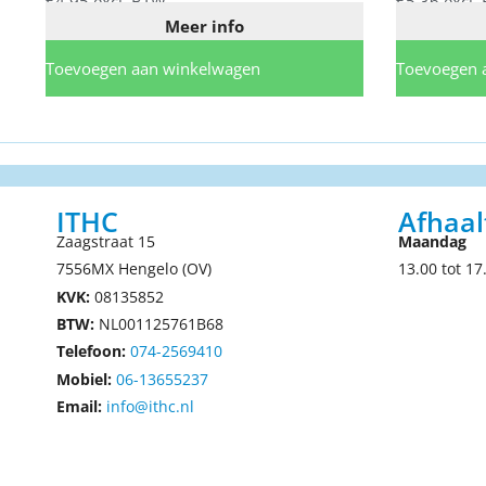
€
4,95
excl. BTW
€
5,36
excl.
Meer info
Toevoegen aan winkelwagen
Toevoegen 
ITHC
Afhaal
Zaagstraat 15
Maandag
7556MX Hengelo (OV)
13.00 tot 17
KVK:
08135852
BTW:
NL001125761B68
Telefoon:
074-2569410
Mobiel:
06-13655237
Email:
info@ithc.nl