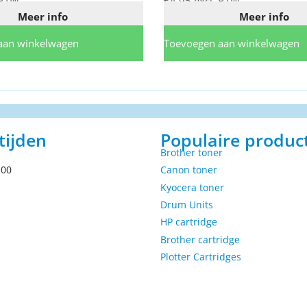
 BTW
€
4,95
excl. BTW
Meer info
Meer info
aan winkelwagen
Toevoegen aan winkelwagen
tijden
Populaire produc
Brother toner
.00
Canon toner
Kyocera toner
Drum Units
HP cartridge
Brother cartridge
Plotter Cartridges