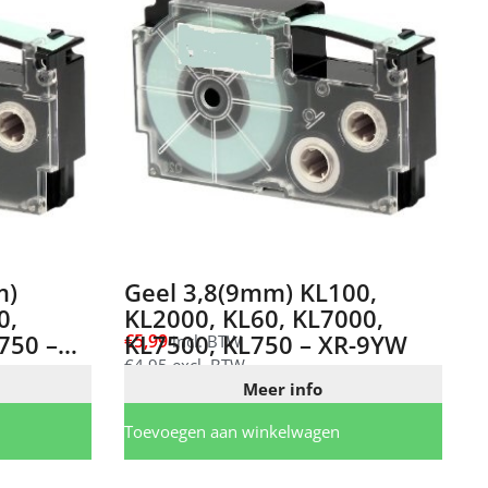
m)
Geel 3,8(9mm) KL100,
0,
KL2000, KL60, KL7000,
750 –
KL7500, KL750 – XR-9YW
€
5,99
incl. BTW
€
4,95
excl. BTW
Meer info
Toevoegen aan winkelwagen