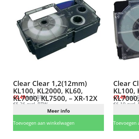
Clear Clear 1,2(12mm)
Clear C
KL100, KL2000, KL60,
KL100, 
KL7000, KL7500, – XR-12X
€
6,49
€
7,49
incl. BTW
incl.
€
5,36
excl. BTW
€
6,19
excl.
Meer info
Toevoegen aan winkelwagen
Toevoegen 