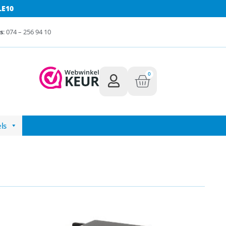
LE10
s
: 074 – 256 94 10
0
ls