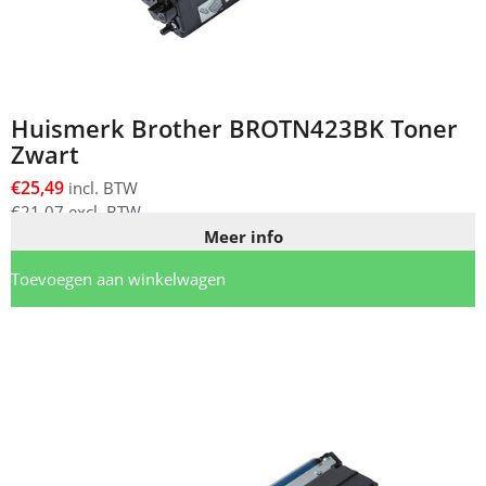
Huismerk Brother BROTN423BK Toner
Zwart
€
25,49
incl. BTW
€
21,07
excl. BTW
Meer info
Toevoegen aan winkelwagen