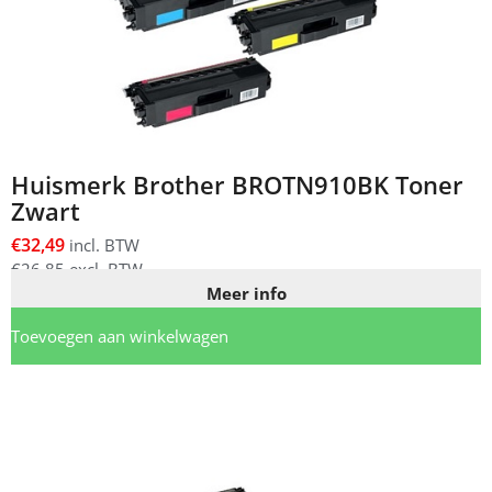
Huismerk Brother BROTN910BK Toner
Zwart
€
32,49
incl. BTW
€
26,85
excl. BTW
Meer info
Toevoegen aan winkelwagen