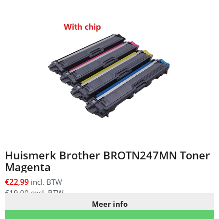
Huismerk Brother BROTN247MN Toner
Magenta
€
22,99
incl. BTW
€
19,00
excl. BTW
Meer info