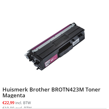
Huismerk Brother BROTN423M Toner
Magenta
€
22,99
incl. BTW
€
19,00
excl. BTW