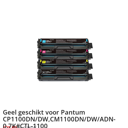
Geel geschikt voor Pantum
CP1100DN/DW,CM1100DN/DW/ADN-
0.7K#CTL-1100
€
28,99
incl. BTW