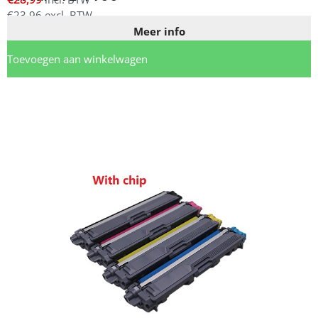
€
23,96
excl. BTW
Meer info
Toevoegen aan winkelwagen