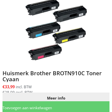
Huismerk Brother BROTN910C Toner
Cyaan
€
33,99
incl. BTW
€
28,09
excl. BTW
Meer info
Toevoegen aan winkelwagen