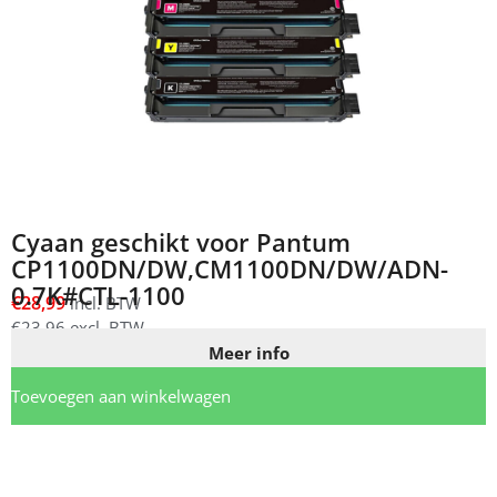
Cyaan geschikt voor Pantum
CP1100DN/DW,CM1100DN/DW/ADN-
0.7K#CTL-1100
€
28,99
incl. BTW
€
23,96
excl. BTW
Meer info
Toevoegen aan winkelwagen