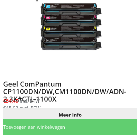
Geel ComPantum
CP1100DN/DW,CM1100DN/DW/ADN-
2.3K#CTL-1100X
€
54,49
incl. BTW
€
45,03
excl. BTW
Meer info
Toevoegen aan winkelwagen