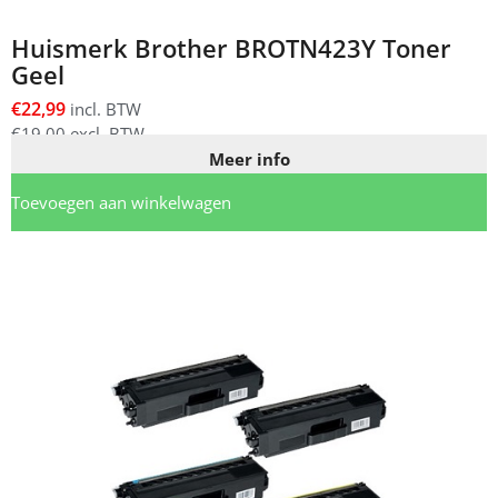
Huismerk Brother BROTN423Y Toner
Geel
€
22,99
incl. BTW
€
19,00
excl. BTW
Meer info
Toevoegen aan winkelwagen