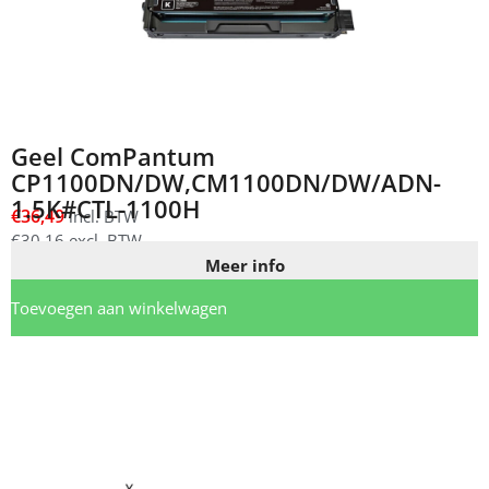
Geel ComPantum
CP1100DN/DW,CM1100DN/DW/ADN-
1.5K#CTL-1100H
€
36,49
incl. BTW
€
30,16
excl. BTW
Meer info
Toevoegen aan winkelwagen