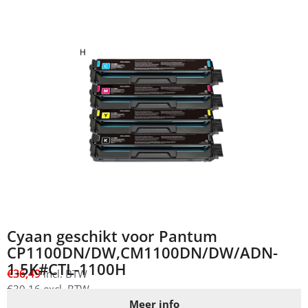
Cyaan geschikt voor Pantum
CP1100DN/DW,CM1100DN/DW/ADN-
1.5K#CTL-1100H
€
36,49
incl. BTW
€
30,16
excl. BTW
Meer info