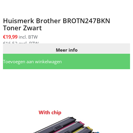
Huismerk Brother BROTN247BKN
Toner Zwart
€
19,99
incl. BTW
€
16,52
excl. BTW
Meer info
Toevoegen aan winkelwagen