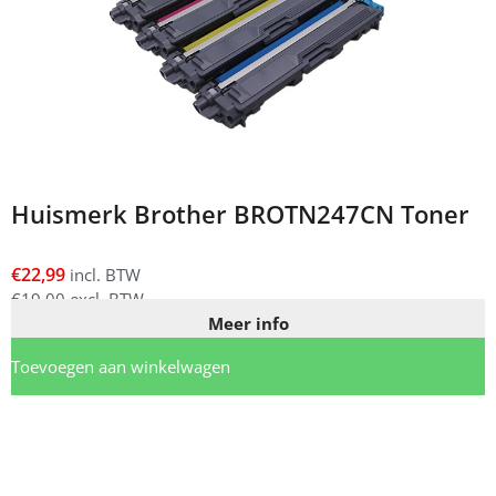
Huismerk Brother BROTN247CN Toner
€
22,99
incl. BTW
€
19,00
excl. BTW
Meer info
Toevoegen aan winkelwagen