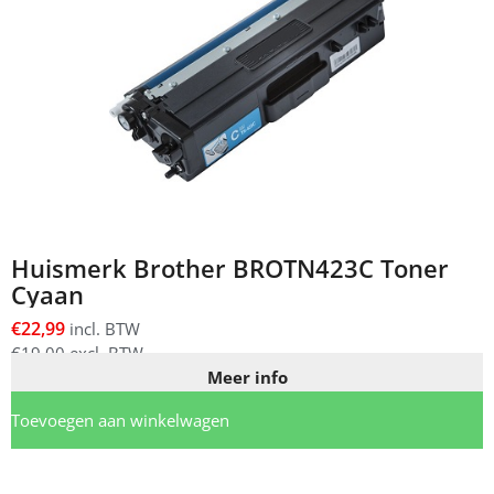
Huismerk Brother BROTN423C Toner
Cyaan
€
22,99
incl. BTW
€
19,00
excl. BTW
Meer info
Toevoegen aan winkelwagen