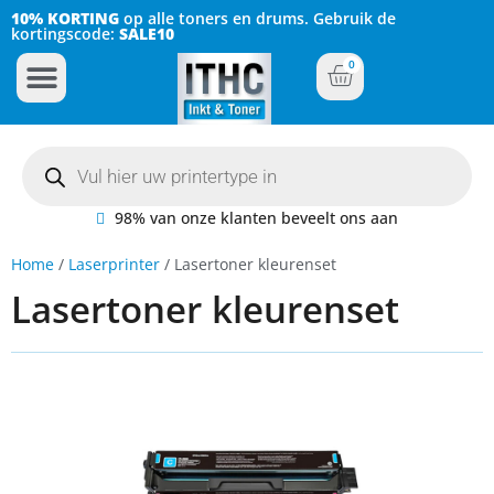
10% KORTING
op alle toners en drums. Gebruik de
kortingscode:
SALE10
0
Inkt Cartridges
Plotter inktcartridges
98% van onze klanten beveelt ons aan
Home
/
Laserprinter
/ Lasertoner kleurenset
Lasertoner kleurenset