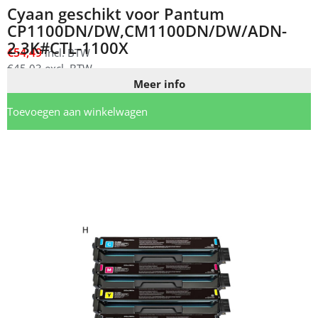
Cyaan geschikt voor Pantum
CP1100DN/DW,CM1100DN/DW/ADN-
2.3K#CTL-1100X
€
54,49
incl. BTW
€
45,03
excl. BTW
Meer info
Toevoegen aan winkelwagen