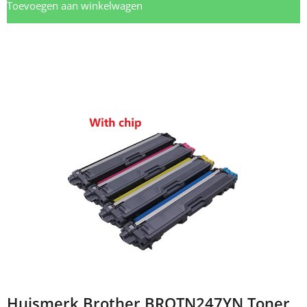
Toevoegen aan winkelwagen
Huismerk Brother BROTN247YN Toner