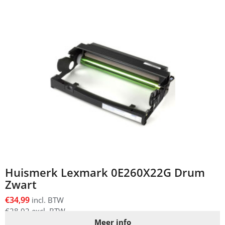
Huismerk Lexmark 0E260X22G Drum
Zwart
€
34,99
incl. BTW
€
28,92
excl. BTW
Meer info