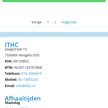
Vorige
1
2
Volgende
ITHC
Zaagstraat 15
7556MX Hengelo (OV)
KVK:
08135852
BTW:
NL001125761B68
Telefoon:
074-2569410
Mobiel:
06-13655237
Email:
info@ithc.nl
Afhaaltijden
Maandag