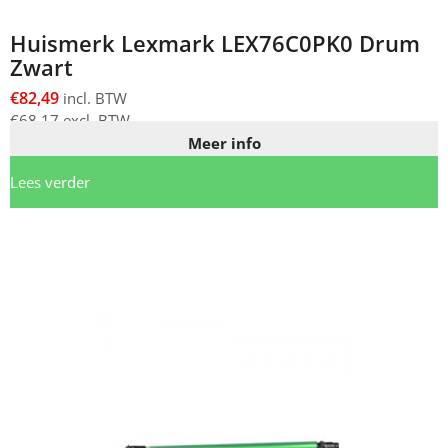
Huismerk Lexmark LEX76C0PK0 Drum
Zwart
€
82,49
incl. BTW
€
68,17
excl. BTW
Meer info
Lees verder