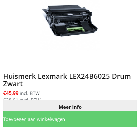
Huismerk Lexmark LEX24B6025 Drum
Zwart
€
45,99
incl. BTW
€
38,01
excl. BTW
Meer info
Toevoegen aan winkelwagen