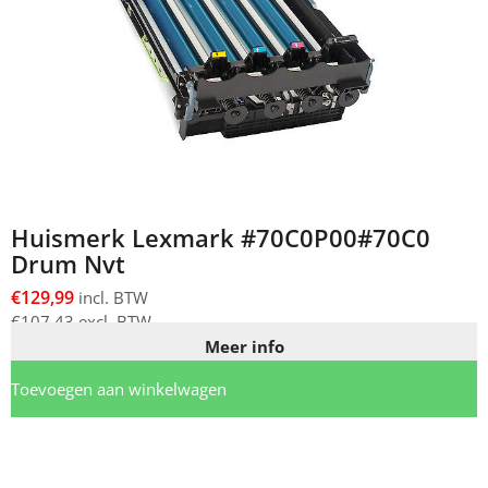
Huismerk Lexmark #70C0P00#70C0
Drum Nvt
€
129,99
incl. BTW
€
107,43
excl. BTW
Meer info
Toevoegen aan winkelwagen