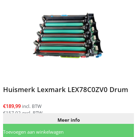
Huismerk Lexmark LEX78C0ZV0 Drum
€
189,99
incl. BTW
€
157,02
excl. BTW
Meer info
Toevoegen aan winkelwagen