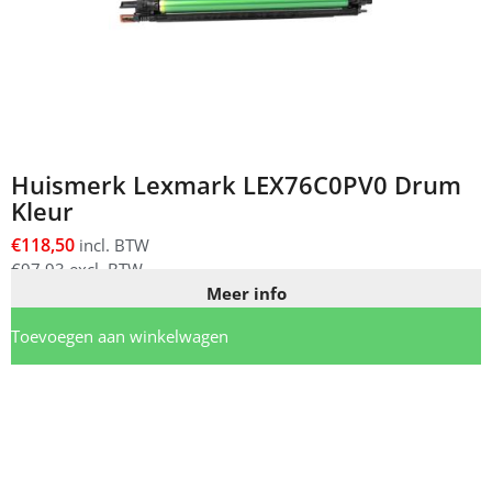
Huismerk Lexmark LEX76C0PV0 Drum
Kleur
€
118,50
incl. BTW
€
97,93
excl. BTW
Meer info
Toevoegen aan winkelwagen