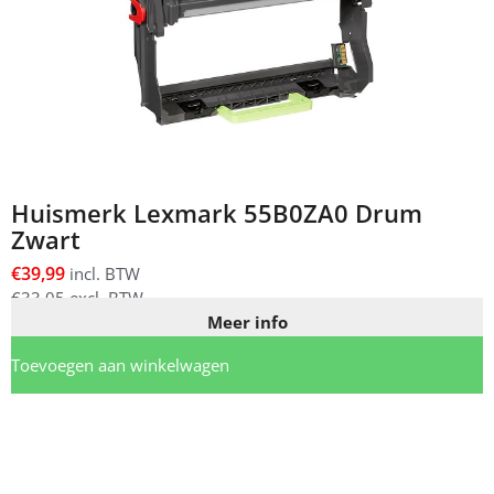
Huismerk Lexmark 55B0ZA0 Drum
Zwart
€
39,99
incl. BTW
€
33,05
excl. BTW
Meer info
Toevoegen aan winkelwagen