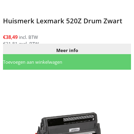
Huismerk Lexmark 520Z Drum Zwart
€
38,49
incl. BTW
€
31,81
excl. BTW
Meer info
Toevoegen aan winkelwagen