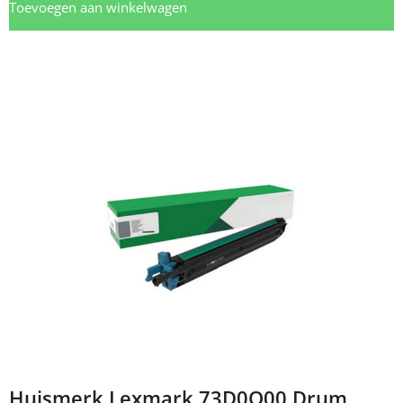
Toevoegen aan winkelwagen
Huismerk Lexmark 73D0Q00 Drum