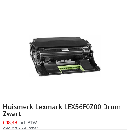
Huismerk Lexmark LEX56F0Z00 Drum
Zwart
€
48,48
incl. BTW
€
40,07
excl. BTW