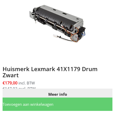
Huismerk Lexmark 41X1179 Drum
Zwart
€
179,00
incl. BTW
€
147,93
excl. BTW
Meer info
Toevoegen aan winkelwagen