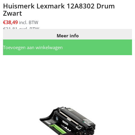
Huismerk Lexmark 12A8302 Drum
Zwart
€
38,49
incl. BTW
€
31,81
excl. BTW
Meer info
Toevoegen aan winkelwagen