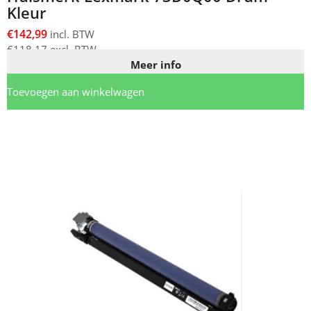
Kleur
€
142,99
incl. BTW
€
118,17
excl. BTW
Meer info
Toevoegen aan winkelwagen