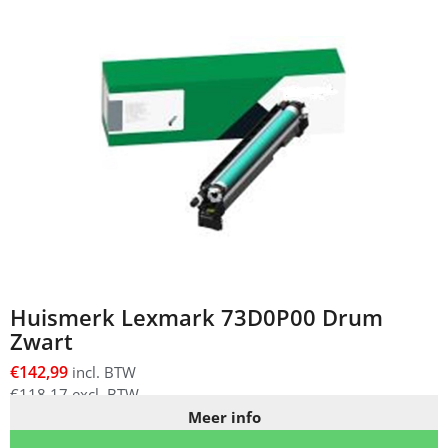
Huismerk Lexmark 73D0P00 Drum
Zwart
€
142,99
incl. BTW
€
118,17
excl. BTW
Meer info