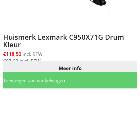
Huismerk Lexmark C950X71G Drum
Kleur
€
118,50
incl. BTW
€
97,93
excl. BTW
Meer info
Toevoegen aan winkelwagen