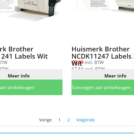
rk Brother
Huismerk Brother
241 Labels Wit
NCDK11247 Labels 
Wit
€
9,49
 BTW
incl. BTW
 BTW
€
7,84
excl. BTW
Meer info
Meer info
aan winkelwagen
Toevoegen aan winkelwagen
Vorige
1
2
Volgende