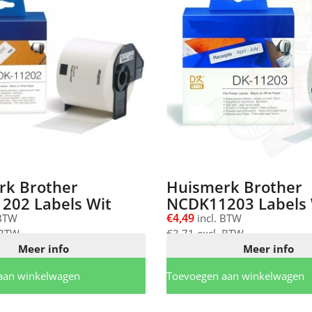
rk Brother
Huismerk Brother
202 Labels Wit
NCDK11203 Labels 
€
4,49
 BTW
incl. BTW
 BTW
€
3,71
excl. BTW
Meer info
Meer info
aan winkelwagen
Toevoegen aan winkelwagen