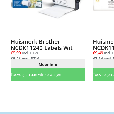
Huismerk Brother
Huisme
NCDK11240 Labels Wit
NCDK11
€
9,99
€
9,49
incl. BTW
incl.
€
8,26
excl. BTW
€
7,84
excl.
Meer info
Toevoegen aan winkelwagen
Toevoegen 