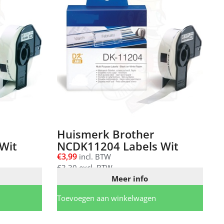
Huismerk Brother
Wit
NCDK11204 Labels Wit
€
3,99
incl. BTW
€
3,30
excl. BTW
Meer info
Toevoegen aan winkelwagen