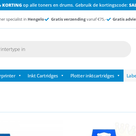
% KORTING
op alle toners en drums. Gebruik de kortingscode:
SA
ner specialist in
Hengelo
Gratis verzending
vanaf €75,-
Gratis advie
rprinter
Inkt Cartridges
Plotter inktcartridges
Labe