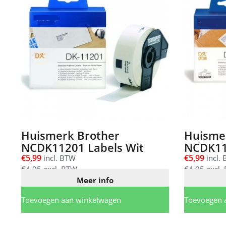
Huismerk Brother
Huisme
NCDK11201 Labels Wit
NCDK11
€
5,99
€
5,99
incl. BTW
incl.
€
4,95
excl. BTW
€
4,95
excl.
Meer info
Toevoegen aan winkelwagen
Toevoegen 