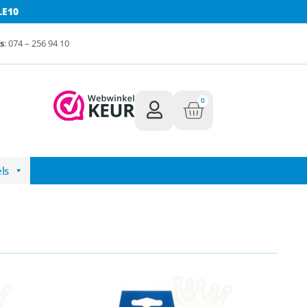
LE10
s
: 074 – 256 94 10
0
ls