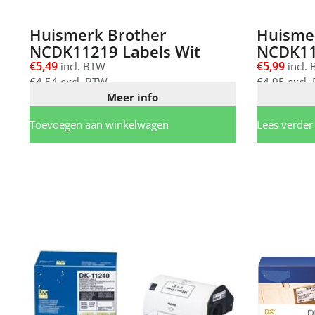
Huismerk Brother
Huisme
NCDK11219 Labels Wit
NCDK11
€
5,49
€
5,99
incl. BTW
incl.
€
4,54
excl. BTW
€
4,95
excl.
Meer info
Toevoegen aan winkelwagen
Lees verder