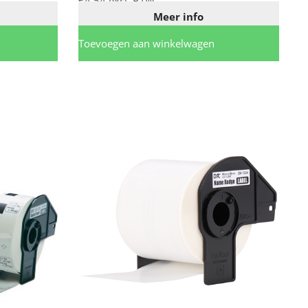
€
4,54
excl. BTW
Meer info
Toevoegen aan winkelwagen