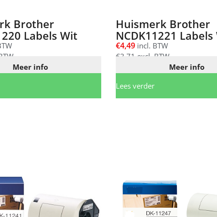
rk Brother
Huismerk Brother
220 Labels Wit
NCDK11221 Labels 
€
4,49
 BTW
incl. BTW
 BTW
€
3,71
excl. BTW
Meer info
Meer info
Lees verder