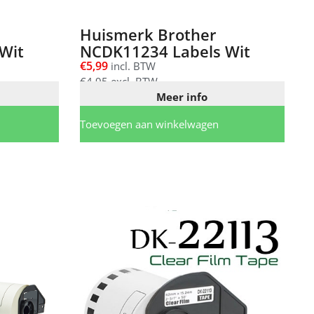
Huismerk Brother
Wit
NCDK11234 Labels Wit
€
5,99
incl. BTW
€
4,95
excl. BTW
Meer info
Toevoegen aan winkelwagen