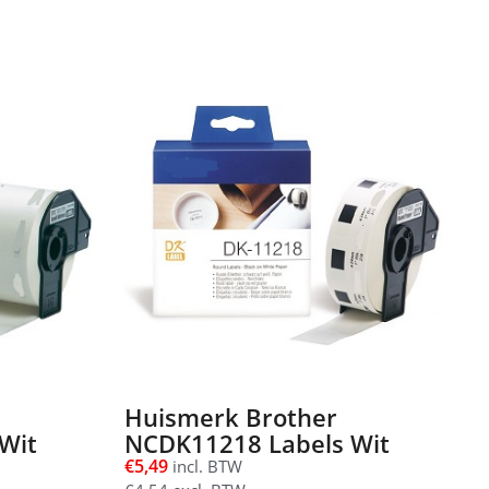
Huismerk Brother
Wit
NCDK11218 Labels Wit
€
5,49
incl. BTW