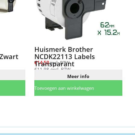
Huismerk Brother
Zwart
NCDK22113 Labels
Transparant
€
14,50
incl. BTW
€
11,98
excl. BTW
Meer info
Toevoegen aan winkelwagen