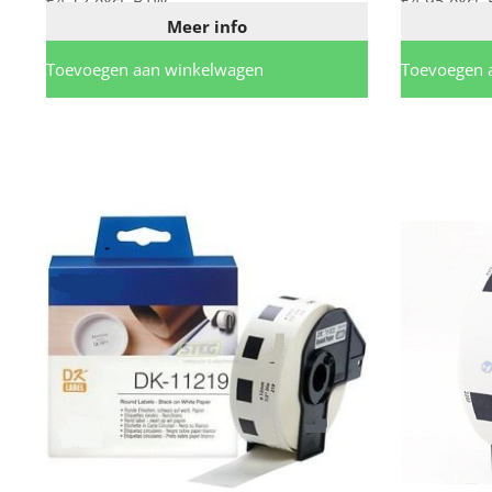
€
4,12
excl. BTW
€
4,95
excl.
Meer info
Toevoegen aan winkelwagen
Toevoegen 