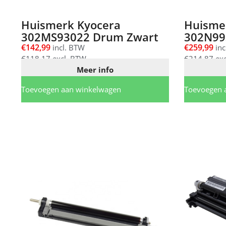
Huismerk Kyocera
Huisme
302MS93022 Drum Zwart
302N99
€
142,99
€
259,99
incl. BTW
inc
€
118,17
excl. BTW
€
214,87
exc
Meer info
Toevoegen aan winkelwagen
Toevoegen 