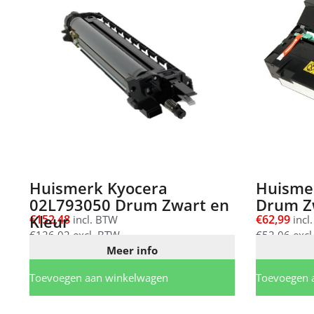
Huismerk Kyocera
Huisme
02L793050 Drum Zwart en
Drum Z
Kleur
€
152,48
€
62,99
incl. BTW
incl
€
126,02
excl. BTW
€
52,06
excl
Meer info
Toevoegen aan winkelwagen
Toevoegen 