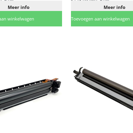
l. BTW
€
128,09
excl. BTW
Meer info
Meer info
aan winkelwagen
Toevoegen aan winkelwagen