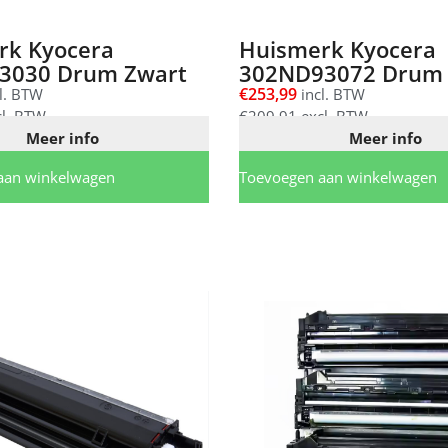
rk Kyocera
Huismerk Kyocera
3030 Drum Zwart
302ND93072 Drum 
€
253,99
l. BTW
incl. BTW
l. BTW
€
209,91
excl. BTW
Meer info
Meer info
aan winkelwagen
Toevoegen aan winkelwagen