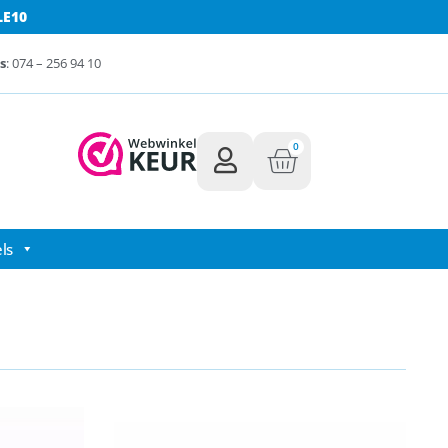
LE10
s
: 074 – 256 94 10
0
ls