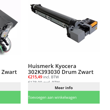
Huismerk Kyocera
 Zwart
302K393030 Drum Zwart
€
215,49
incl. BTW
€
178,09
excl. BTW
Meer info
Toevoegen aan winkelwagen