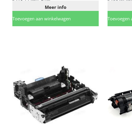
€
218,17
excl. BTW
€
235,94
exc
Meer info
Toevoegen aan winkelwagen
Toevoegen 