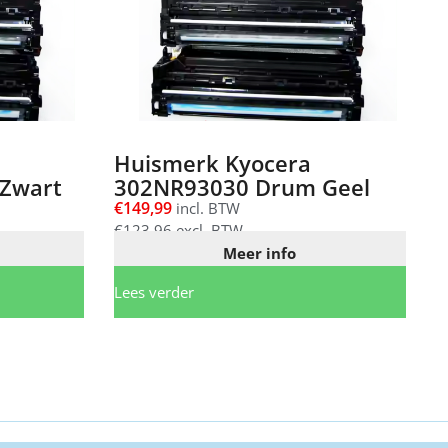
Huismerk Kyocera
Zwart
302NR93030 Drum Geel
€
149,99
incl. BTW
€
123,96
excl. BTW
Meer info
Lees verder