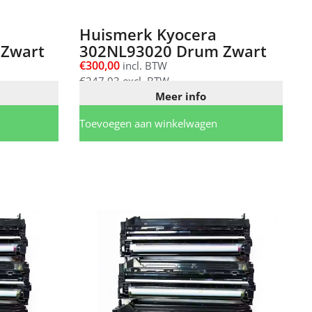
Huismerk Kyocera
Zwart
302NL93020 Drum Zwart
€
300,00
incl. BTW
€
247,93
excl. BTW
Meer info
Toevoegen aan winkelwagen