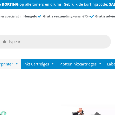
% KORTING
op alle toners en drums. Gebruik de kortingscode:
SA
ner specialist in
Hengelo
Gratis verzending
vanaf €75,-
Gratis advie
rprinter
Inkt Cartridges
Plotter inktcartridges
Labe