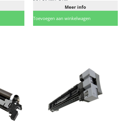
€
57,84
excl. BTW
Meer info
Toevoegen aan winkelwagen