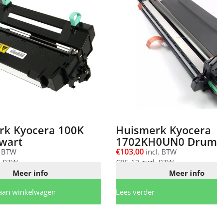
rk Kyocera 100K
Huismerk Kyocera
wart
1702KH0UN0 Drum
€
103,00
. BTW
incl. BTW
. BTW
€
85,12
excl. BTW
Meer info
Meer info
aan winkelwagen
Lees verder