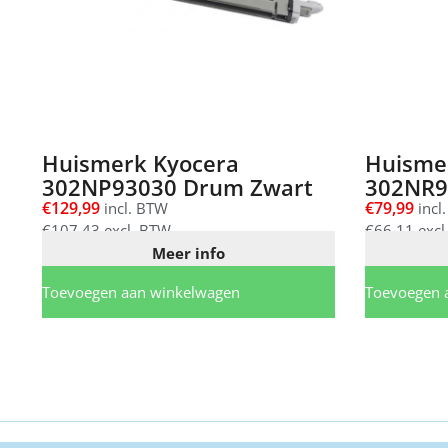
Huismerk Kyocera
Huisme
302NP93030 Drum Zwart
302NR9
€
129,99
€
79,99
incl. BTW
incl
€
107,43
excl. BTW
€
66,11
excl
Meer info
Toevoegen aan winkelwagen
Toevoegen 