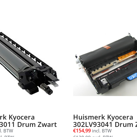
rk Kyocera
Huismerk Kyocera
3011 Drum Zwart
302LV93041 Drum 
€
154,99
l. BTW
incl. BTW