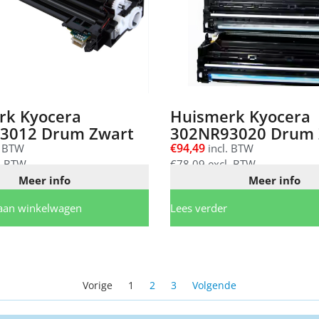
rk Kyocera
Huismerk Kyocera
3012 Drum Zwart
302NR93020 Drum 
€
94,49
. BTW
incl. BTW
. BTW
€
78,09
excl. BTW
Meer info
Meer info
aan winkelwagen
Lees verder
Vorige
1
2
3
Volgende