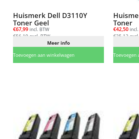
Huismerk Dell D3110Y
Huisme
Toner Geel
Toner
€
67,99
€
42,50
incl. BTW
incl
€
56,19
excl. BTW
€
35,12
excl
Meer info
Toevoegen aan winkelwagen
Toevoegen 