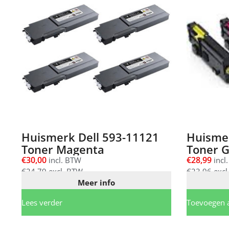
Huismerk Dell 593-11121
Huisme
Toner Magenta
Toner G
€
30,00
€
28,99
incl. BTW
incl
€
24,79
excl. BTW
€
23,96
excl
Meer info
Lees verder
Toevoegen 