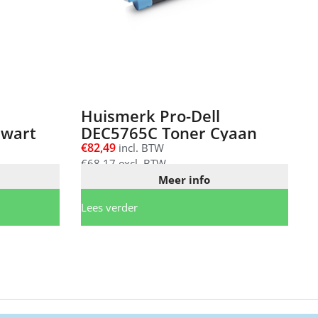
Huismerk Pro-Dell
Zwart
DEC5765C Toner Cyaan
€
82,49
incl. BTW
€
68,17
excl. BTW
Meer info
Lees verder