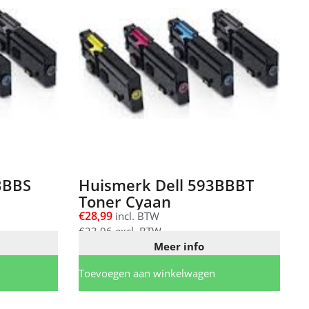
BBBS
Huismerk Dell 593BBBT
Toner Cyaan
€
28,99
incl. BTW
€
23,96
excl. BTW
Meer info
Toevoegen aan winkelwagen