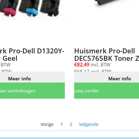
k Pro-Dell D1320Y-
Huismerk Pro-Dell
 Geel
DEC5765BK Toner 
€
82,49
. BTW
incl. BTW
. BTW
€
68,17
excl. BTW
Meer info
Meer info
aan winkelwagen
Lees verder
Vorige
1
2
Volgende