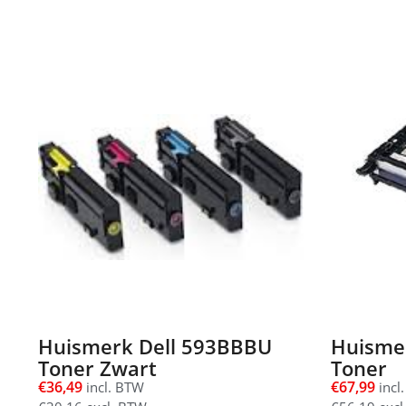
Huismerk Dell 593BBBU
Huisme
Toner Zwart
Toner
€
36,49
€
67,99
incl. BTW
incl