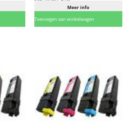
€
56,19
excl. BTW
Meer info
Toevoegen aan winkelwagen