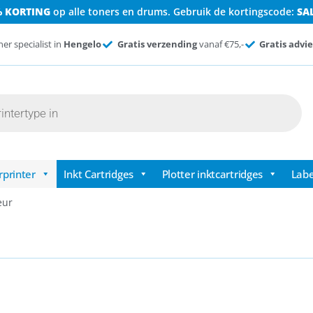
% KORTING
op alle toners en drums. Gebruik de kortingscode:
SA
ner specialist in
Hengelo
Gratis verzending
vanaf €75,-
Gratis advie
rprinter
Inkt Cartridges
Plotter inktcartridges
Labe
eur