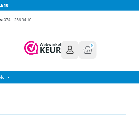
LE10
s
: 074 – 256 94 10
0
ls