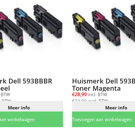
rk Dell 593BBBR
Huismerk Dell 593
eel
Toner Magenta
€
28,99
. BTW
incl. BTW
. BTW
€
23,96
excl. BTW
Meer info
Meer info
aan winkelwagen
Toevoegen aan winkelwagen