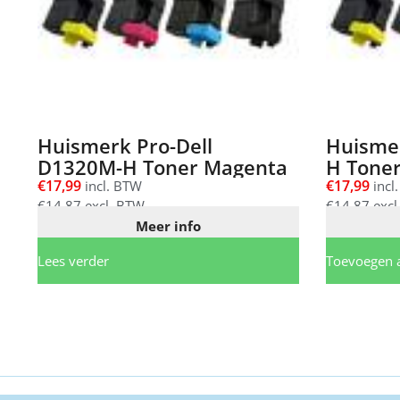
Huismerk Pro-Dell
Huismer
D1320M-H Toner Magenta
H Toner
€
17,99
€
17,99
incl. BTW
incl
€
14,87
excl. BTW
€
14,87
excl
Meer info
Lees verder
Toevoegen 