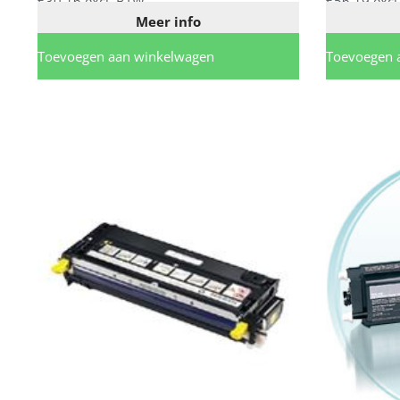
€
30,16
excl. BTW
€
56,19
excl
Meer info
Toevoegen aan winkelwagen
Toevoegen 