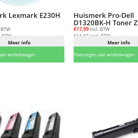
rk Lexmark E230H
Huismerk Pro-Dell
D1320BK-H Toner Z
€
17,99
. BTW
incl. BTW
. BTW
€
14,87
excl. BTW
Meer info
Meer info
aan winkelwagen
Toevoegen aan winkelwagen