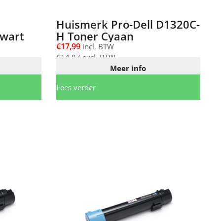
Huismerk Pro-Dell D1320C-
wart
H Toner Cyaan
€
17,99
incl. BTW
€
14,87
excl. BTW
Meer info
Lees verder