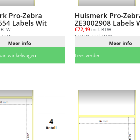
rk Pro-Zebra
Huismerk Pro-Zebr
54 Labels Wit
ZE3002908 Labels 
€
72,49
. BTW
incl. BTW
. BTW
€
59,91
excl. BTW
Meer info
Meer info
aan winkelwagen
Lees verder