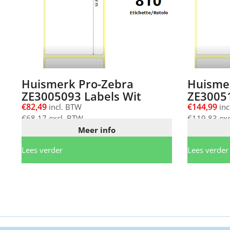
Huismerk Pro-Zebra
Huisme
ZE3005093 Labels Wit
ZE30051
€
82,49
€
144,99
incl. BTW
inc
€
68,17
excl. BTW
€
119,83
exc
Meer info
Lees verder
Lees verder