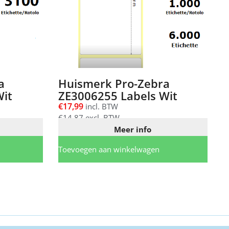
a
Huismerk Pro-Zebra
Wit
ZE3006255 Labels Wit
€
17,99
incl. BTW
€
14,87
excl. BTW
Meer info
Toevoegen aan winkelwagen