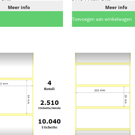
. BTW
€
118,17
excl. BTW
Meer info
Meer info
Toevoegen aan winkelwagen