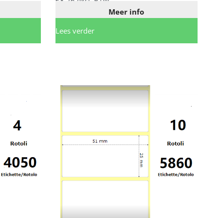
€
8,26
excl. BTW
Meer info
Lees verder