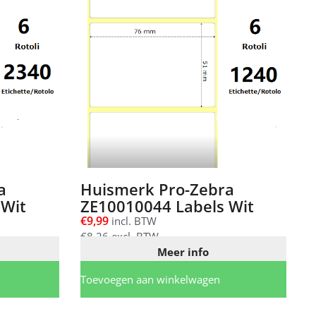
a
Huismerk Pro-Zebra
 Wit
ZE10010044 Labels Wit
€
9,99
incl. BTW
€
8,26
excl. BTW
Meer info
Toevoegen aan winkelwagen