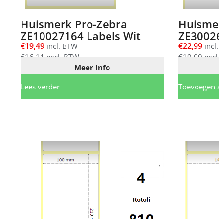
Huismerk Pro-Zebra
Huisme
ZE10027164 Labels Wit
ZE30026
€
19,49
€
22,99
incl. BTW
incl
€
16,11
excl. BTW
€
19,00
excl
Meer info
Lees verder
Toevoegen 