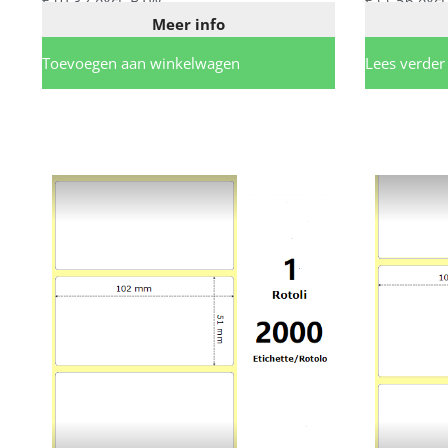
€
10,32
excl. BTW
€
11,56
excl
Meer info
Toevoegen aan winkelwagen
Lees verder