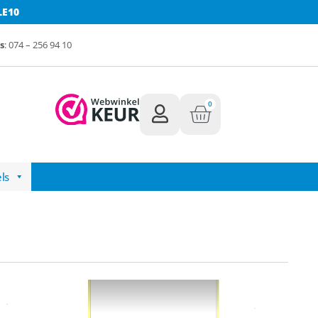
LE10
s
: 074 – 256 94 10
0
ls