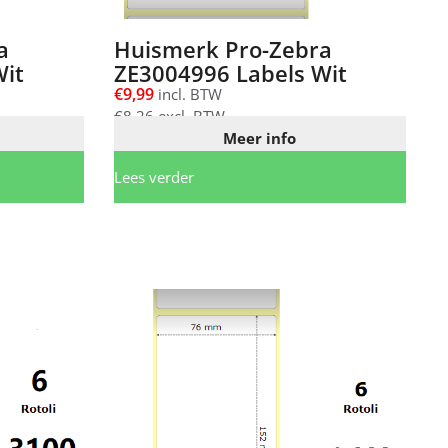
a
Huismerk Pro-Zebra
Wit
ZE3004996 Labels Wit
€
9,99
incl. BTW
€
8,26
excl. BTW
Meer info
Lees verder