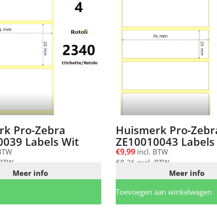
rk Pro-Zebra
Huismerk Pro-Zebr
039 Labels Wit
ZE10010043 Labels
€
9,99
 BTW
incl. BTW
 BTW
€
8,26
excl. BTW
Meer info
Meer info
Toevoegen aan winkelwagen