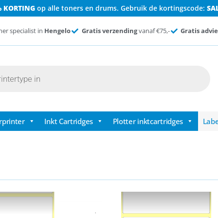
% KORTING
op alle toners en drums. Gebruik de kortingscode:
SA
ner specialist in
Hengelo
Gratis verzending
vanaf €75,-
Gratis advie
rprinter
Inkt Cartridges
Plotter inktcartridges
Labe