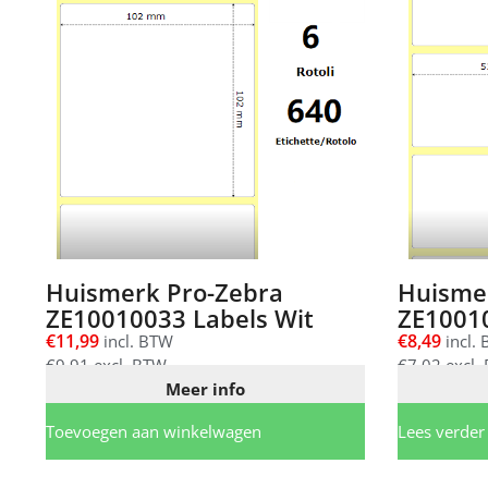
Huismerk Pro-Zebra
Huisme
ZE10010033 Labels Wit
ZE10010
€
11,99
€
8,49
incl. BTW
incl.
€
9,91
excl. BTW
€
7,02
excl.
Meer info
Toevoegen aan winkelwagen
Lees verder