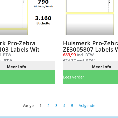
rk Pro-Zebra
Huismerk Pro-Zebr
03 Labels Wit
ZE3005807 Labels 
€
89,99
l. BTW
incl. BTW
l. BTW
€
74,37
excl. BTW
Meer info
Meer info
Lees verder
Vorige
1
2
3
4
5
Volgende