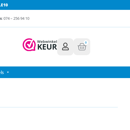
LE10
s
: 074 – 256 94 10
0
ls