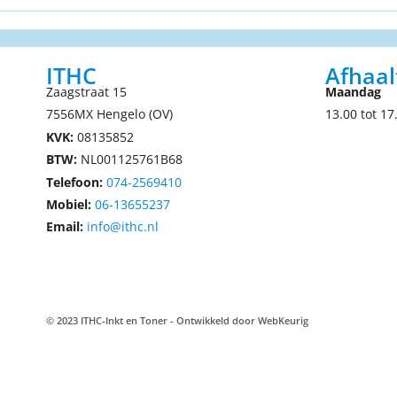
ITHC
Afhaal
Zaagstraat 15
Maandag
7556MX Hengelo (OV)
13.00 tot 17
KVK:
08135852
BTW:
NL001125761B68
Telefoon:
074-2569410
Mobiel:
06-13655237
Email:
info@ithc.nl
© 2023 ITHC-Inkt en Toner - Ontwikkeld door
WebKeurig