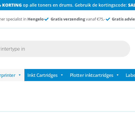
% KORTING
op alle toners en drums. Gebruik de kortingscode:
SA
ner specialist in
Hengelo
Gratis verzending
vanaf €75,-
Gratis advie
rprinter
Inkt Cartridges
Plotter inktcartridges
Labe