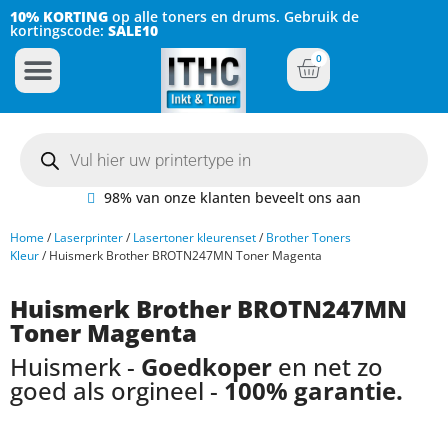
10% KORTING
op alle toners en drums. Gebruik de
kortingscode:
SALE10
0
Inkt Cartridges
Plotter inktcartridges
98% van onze klanten beveelt ons aan
Home
/
Laserprinter
/
Lasertoner kleurenset
/
Brother Toners
Kleur
/ Huismerk Brother BROTN247MN Toner Magenta
Huismerk Brother BROTN247MN
Toner Magenta
Huismerk -
Goedkoper
en net zo
goed als orgineel -
100% garantie.