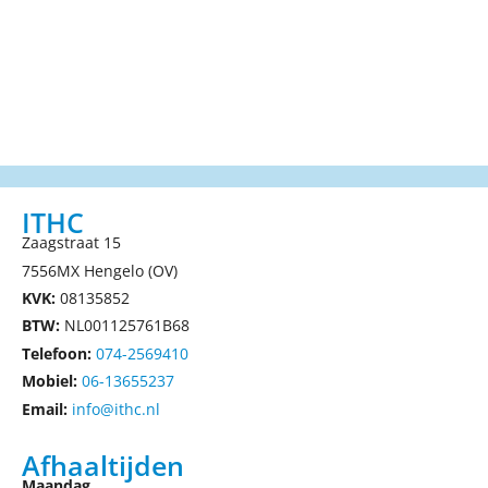
ITHC
Zaagstraat 15
7556MX Hengelo (OV)
KVK:
08135852
BTW:
NL001125761B68
Telefoon:
074-2569410
Mobiel:
06-13655237
Email:
info@ithc.nl
Afhaaltijden
Maandag