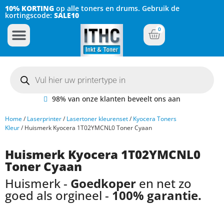
10% KORTING
op alle toners en drums. Gebruik de
kortingscode:
SALE10
0
Inkt Cartridges
Plotter inktcartridges
98% van onze klanten beveelt ons aan
Home
/
Laserprinter
/
Lasertoner kleurenset
/
Kyocera Toners
Kleur
/ Huismerk Kyocera 1T02YMCNL0 Toner Cyaan
Huismerk Kyocera 1T02YMCNL0
Toner Cyaan
Huismerk -
Goedkoper
en net zo
goed als orgineel -
100% garantie.