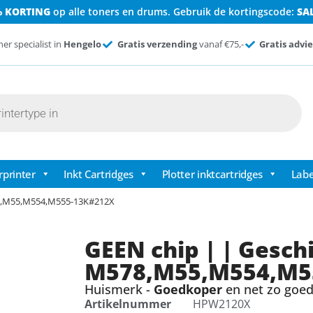
% KORTING
op alle toners en drums. Gebruik de kortingscode:
SA
ner specialist in
Hengelo
Gratis verzending
vanaf €75,-
Gratis advie
rprinter
Inkt Cartridges
Plotter inktcartridges
Labe
78,M55,M554,M555-13K#212X
GEEN chip | | Gesch
M578,M55,M554,M5
Huismerk -
Goedkoper
en net zo goed 
Artikelnummer
HPW2120X