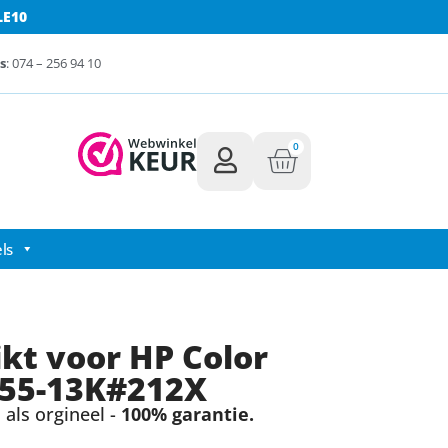
LE10
s
: 074 – 256 94 10
0
ls
ikt voor HP Color
55-13K#212X
als orgineel -
100% garantie.