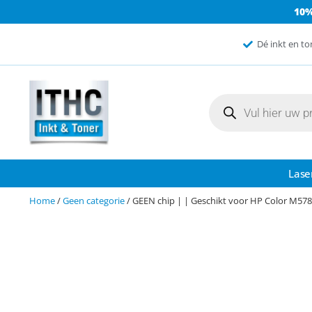
10
Dé inkt en to
Lase
Home
/
Geen categorie
/ GEEN chip | | Geschikt voor HP Color M5