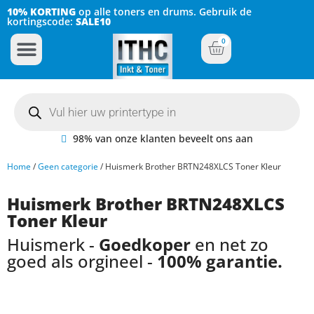
10% KORTING
op alle toners en drums. Gebruik de
kortingscode:
SALE10
0
Inkt Cartridges
Plotter inktcartridges
98% van onze klanten beveelt ons aan
Home
/
Geen categorie
/ Huismerk Brother BRTN248XLCS Toner Kleur
Huismerk Brother BRTN248XLCS
Toner Kleur
Huismerk -
Goedkoper
en net zo
goed als orgineel -
100% garantie.