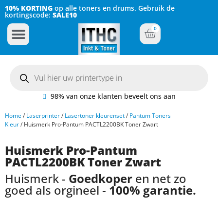
10% KORTING
op alle toners en drums. Gebruik de
kortingscode:
SALE10
0
Inkt Cartridges
Plotter inktcartridges
98% van onze klanten beveelt ons aan
Home
/
Laserprinter
/
Lasertoner kleurenset
/
Pantum Toners
Kleur
/ Huismerk Pro-Pantum PACTL2200BK Toner Zwart
Huismerk Pro-Pantum
PACTL2200BK Toner Zwart
Huismerk -
Goedkoper
en net zo
goed als orgineel -
100% garantie.