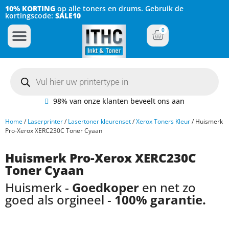
10% KORTING
op alle toners en drums. Gebruik de
kortingscode:
SALE10
0
Inkt Cartridges
Plotter inktcartridges
98% van onze klanten beveelt ons aan
Home
/
Laserprinter
/
Lasertoner kleurenset
/
Xerox Toners Kleur
/ Huismerk
Pro-Xerox XERC230C Toner Cyaan
Huismerk Pro-Xerox XERC230C
Toner Cyaan
Huismerk -
Goedkoper
en net zo
goed als orgineel -
100% garantie.