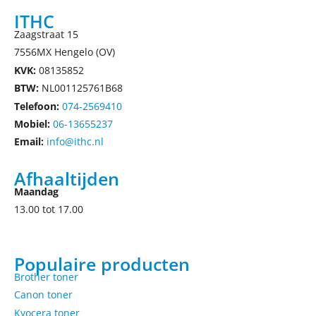
ITHC
Zaagstraat 15
7556MX Hengelo (OV)
KVK:
08135852
BTW:
NL001125761B68
Telefoon:
074-2569410
Mobiel:
06-13655237
Email:
info@ithc.nl
Afhaaltijden
Maandag
13.00 tot 17.00
Populaire producten
Brother toner
Canon toner
Kyocera toner