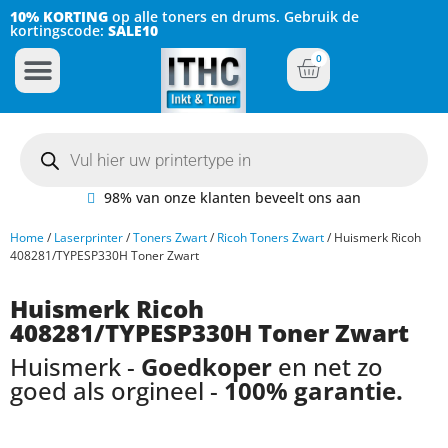
10% KORTING
op alle toners en drums. Gebruik de
kortingscode:
SALE10
0
Inkt Cartridges
Plotter inktcartridges
98% van onze klanten beveelt ons aan
Home
/
Laserprinter
/
Toners Zwart
/
Ricoh Toners Zwart
/ Huismerk Ricoh
408281/TYPESP330H Toner Zwart
Huismerk Ricoh
408281/TYPESP330H Toner Zwart
Huismerk -
Goedkoper
en net zo
goed als orgineel -
100% garantie.