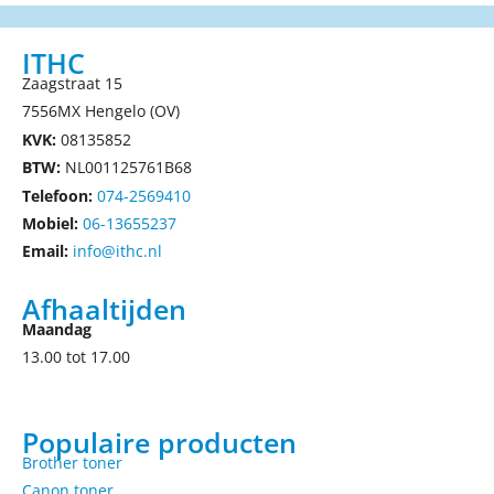
ITHC
Zaagstraat 15
7556MX Hengelo (OV)
KVK:
08135852
BTW:
NL001125761B68
Telefoon:
074-2569410
Mobiel:
06-13655237
Email:
info@ithc.nl
Afhaaltijden
Maandag
13.00 tot 17.00
Populaire producten
Brother toner
Canon toner