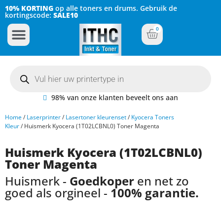
10% KORTING
op alle toners en drums. Gebruik de
kortingscode:
SALE10
0
Inkt Cartridges
Plotter inktcartridges
98% van onze klanten beveelt ons aan
Home
/
Laserprinter
/
Lasertoner kleurenset
/
Kyocera Toners
Kleur
/ Huismerk Kyocera (1T02LCBNL0) Toner Magenta
Huismerk Kyocera (1T02LCBNL0)
Toner Magenta
Huismerk -
Goedkoper
en net zo
goed als orgineel -
100% garantie.