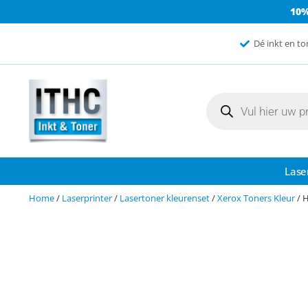
10
Dé inkt en to
Lase
Home
/
Laserprinter
/
Lasertoner kleurenset
/
Xerox Toners Kleur
/ 