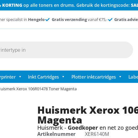
% KORTING
op alle toners en drums. Gebruik de kortingscode:
SA
ner specialist in
Hengelo
Gratis verzending
vanaf €75,-
Gratis advie
rprinter
Inkt Cartridges
Plotter inktcartridges
Labe
Huismerk Xerox 106R01478 Toner Magenta
Huismerk Xerox 10
Magenta
Huismerk -
Goedkoper
en net zo goed 
Artikelnummer
XER6140M