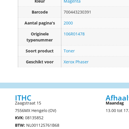
Kleur
Magenta
Barcode
700443230391
Aantal pagina's
2000
Originele
106R01478
typenummer
Soort product
Toner
Geschikt voor
Xerox Phaser
ITHC
Afhaal
Zaagstraat 15
Maandag
7556MX Hengelo (OV)
13.00 tot 17
KVK:
08135852
BTW:
NL001125761B68