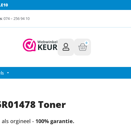
LE10
s
: 074 – 256 94 10
0
ls
6R01478 Toner
als orgineel -
100% garantie.