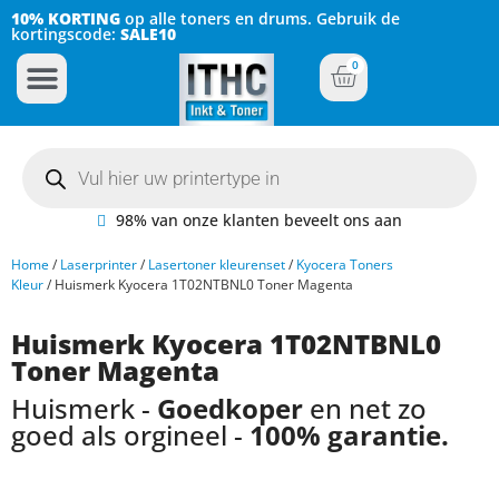
10% KORTING
op alle toners en drums. Gebruik de
kortingscode:
SALE10
0
Inkt Cartridges
Plotter inktcartridges
98% van onze klanten beveelt ons aan
Home
/
Laserprinter
/
Lasertoner kleurenset
/
Kyocera Toners
Kleur
/ Huismerk Kyocera 1T02NTBNL0 Toner Magenta
Huismerk Kyocera 1T02NTBNL0
Toner Magenta
Huismerk -
Goedkoper
en net zo
goed als orgineel -
100% garantie.