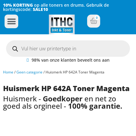
10% KORTING
op alle toners en drums. Gebruik de
kortingscode:
SALE10
0
Inkt Cartridges
Plotter inktcartridges
98% van onze klanten beveelt ons aan
Home
/
Geen categorie
/ Huismerk HP 642A Toner Magenta
Huismerk HP 642A Toner Magenta
Huismerk -
Goedkoper
en net zo
goed als orgineel -
100% garantie.