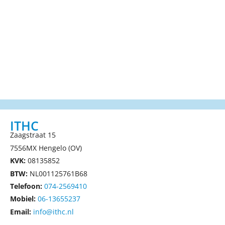
ITHC
Zaagstraat 15
7556MX Hengelo (OV)
KVK:
08135852
BTW:
NL001125761B68
Telefoon:
074-2569410
Mobiel:
06-13655237
Email:
info@ithc.nl