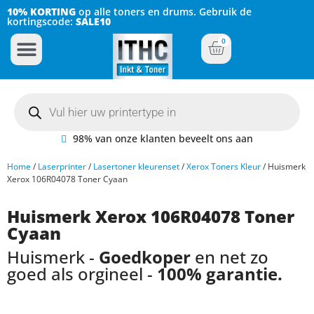
10% KORTING
op alle toners en drums. Gebruik de
kortingscode:
SALE10
0
Inkt Cartridges
Plotter inktcartridges
98% van onze klanten beveelt ons aan
Home
/
Laserprinter
/
Lasertoner kleurenset
/
Xerox Toners Kleur
/ Huismerk
Xerox 106R04078 Toner Cyaan
Huismerk Xerox 106R04078 Toner
Cyaan
Huismerk -
Goedkoper
en net zo
goed als orgineel -
100% garantie.