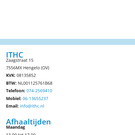
ITHC
Zaagstraat 15
7556MX Hengelo (OV)
KVK:
08135852
BTW:
NL001125761B68
Telefoon:
074-2569410
Mobiel:
06-13655237
Email:
info@ithc.nl
Afhaaltijden
Maandag
13.00 tot 17.00