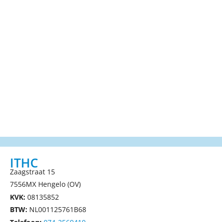
ITHC
Zaagstraat 15
7556MX Hengelo (OV)
KVK:
08135852
BTW:
NL001125761B68