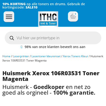
10% KORTING
op alle toners en drums. Gebruik de
kortingscode:
SALE10
0
Inkt Cartridges
Plotter inktcartridges
98% van onze klanten beveelt ons aan
Home
/
Laserprinter
/
Lasertoner kleurenset
/
Xerox Toners Kleur
/ Huismerk
Xerox 106R03531 Toner Magenta
Huismerk Xerox 106R03531 Toner
Magenta
Huismerk -
Goedkoper
en net zo
goed als orgineel -
100% garantie.