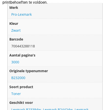
printbehoeften te voldoen.
Merk
Pro-Lexmark
Kleur
Zwart
Barcode
700443288118
Aantal pagina's
3000
Originele typenummer
B232000
Soort product
Toner
Geschikt voor
Lexmark B2338dw
,
Lexmark B2442dw
,
Lexmark