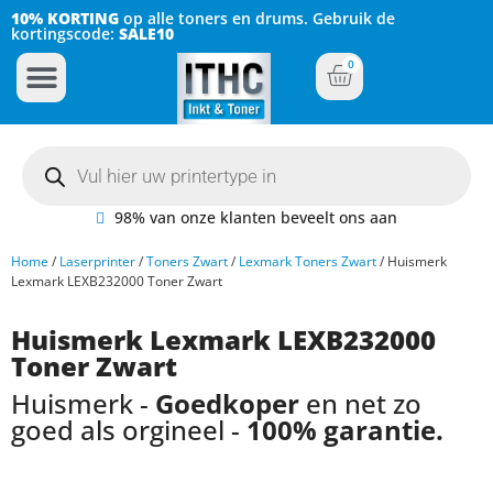
10% KORTING
op alle toners en drums. Gebruik de
kortingscode:
SALE10
0
Inkt Cartridges
Plotter inktcartridges
98% van onze klanten beveelt ons aan
Home
/
Laserprinter
/
Toners Zwart
/
Lexmark Toners Zwart
/ Huismerk
Lexmark LEXB232000 Toner Zwart
Huismerk Lexmark LEXB232000
Toner Zwart
Huismerk -
Goedkoper
en net zo
goed als orgineel -
100% garantie.