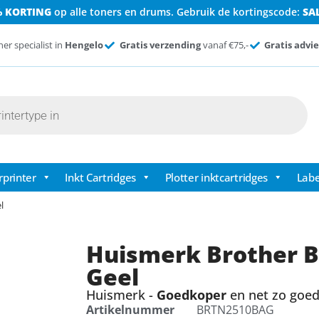
% KORTING
op alle toners en drums. Gebruik de kortingscode:
SA
ner specialist in
Hengelo
Gratis verzending
vanaf €75,-
Gratis advie
rprinter
Inkt Cartridges
Plotter inktcartridges
Labe
l
Huismerk Brother 
Geel
Huismerk -
Goedkoper
en net zo goed 
Artikelnummer
BRTN2510BAG