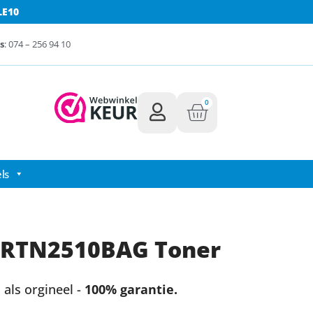
LE10
s
: 074 – 256 94 10
0
ls
BRTN2510BAG Toner
als orgineel -
100% garantie.