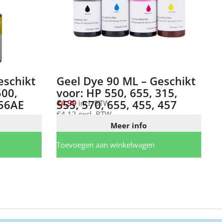
eschikt
Geel Dye 90 ML – Geschikt
500,
voor: HP 550, 655, 315,
56AE
555, 570, 655, 455, 457
€
4,99
incl. BTW
€
4,12
excl. BTW
Meer info
Toevoegen aan winkelwagen