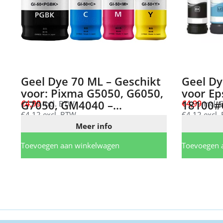
Geel Dye 70 ML – Geschikt
Geel Dy
voor: Pixma G5050, G6050,
voor Ep
G7050, GM4040 –
18100#
€
4,99
€
4,99
incl. BTW
incl.
3405C001
€
4,12
excl. BTW
€
4,12
excl.
Meer info
Toevoegen aan winkelwagen
Toevoegen 