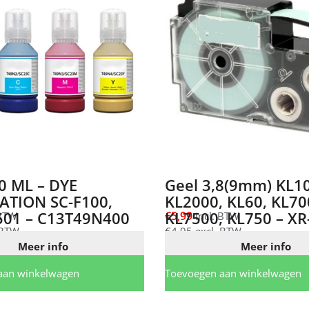
0 ML – DYE
Geel 3,8(9mm) KL10
ATION SC-F100,
KL2000, KL60, KL70
501 – C13T49N400
KL7500, KL750 – X
€
5,99
 BTW
incl. BTW
 BTW
€
4,95
excl. BTW
Meer info
Meer info
aan winkelwagen
Toevoegen aan winkelwagen