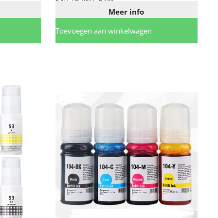
€
30,16
excl. BTW
Meer info
Toevoegen aan winkelwagen