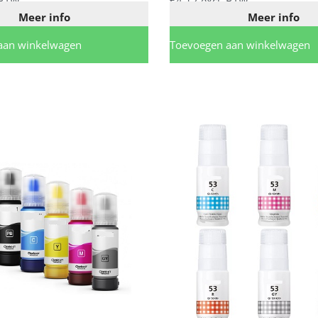
01
 BTW
€
4,12
excl. BTW
Meer info
Meer info
aan winkelwagen
Toevoegen aan winkelwagen