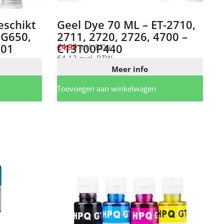
eschikt
Geel Dye 70 ML – ET-2710,
 G650,
2711, 2720, 2726, 4700 –
001
C13T00P440
€
4,99
incl. BTW
€
4,12
excl. BTW
Meer info
Toevoegen aan winkelwagen