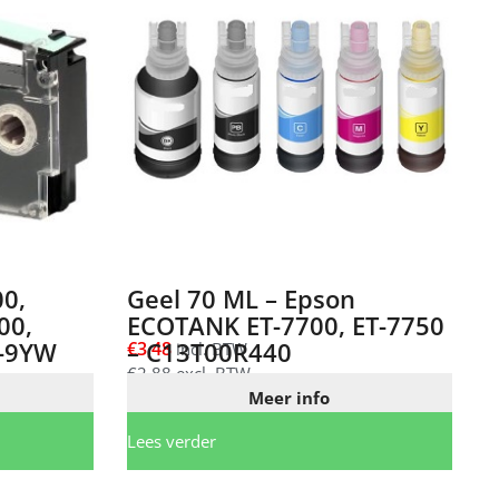
0,
Geel 70 ML – Epson
00,
ECOTANK ET-7700, ET-7750
R-9YW
– C13T00R440
€
3,48
incl. BTW
€
2,88
excl. BTW
Meer info
Lees verder