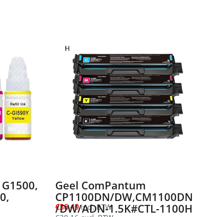
 G1500,
Geel ComPantum
0,
CP1100DN/DW,CM1100DN
/DW/ADN-1.5K#CTL-1100H
€
36,49
incl. BTW