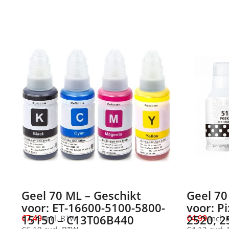
Geel 70 ML – Geschikt
Geel 70
voor: ET-16600-5100-5800-
voor: P
15150 – C13T06B440
2520, 2
€
7,49
€
4,99
incl. BTW
incl.