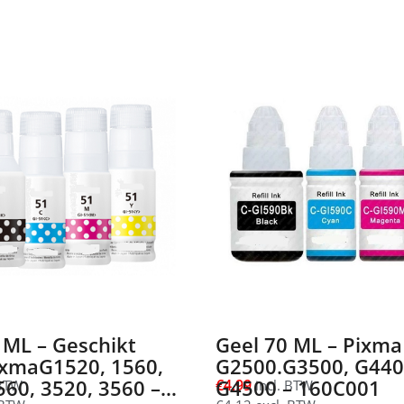
 ML – Geschikt
Geel 70 ML – Pixma
ixmaG1520, 1560,
G2500.G3500, G440
560, 3520, 3560 –
G4500 – 160C001
€
4,99
 BTW
incl. BTW