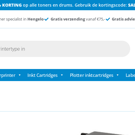
% KORTING
op alle toners en drums. Gebruik de kortingscode:
SA
ner specialist in
Hengelo
Gratis verzending
vanaf €75,-
Gratis advie
rprinter
Inkt Cartridges
Plotter inktcartridges
Labe