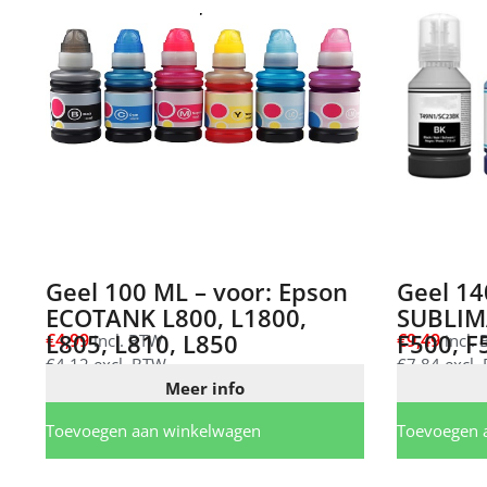
Geel 100 ML – voor: Epson
Geel 14
ECOTANK L800, L1800,
SUBLIM
L805, L810, L850
F500, F
€
4,99
€
9,49
incl. BTW
incl.
€
4,12
excl. BTW
€
7,84
excl.
Meer info
Toevoegen aan winkelwagen
Toevoegen 