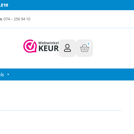
LE10
s
: 074 – 256 94 10
0
ls