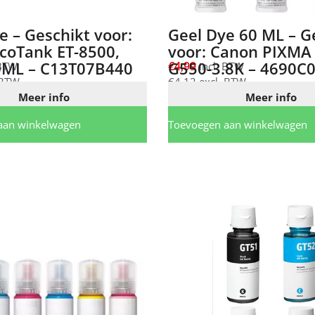
e – Geschikt voor:
Geel Dye 60 ML – G
coTank ET-8500,
voor: Canon PIXMA
0ML – C13T07B440
G550-3.8K – 4690C
€
4,99
 BTW
incl. BTW
 BTW
€
4,12
excl. BTW
Meer info
Meer info
aan winkelwagen
Toevoegen aan winkelwagen