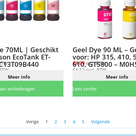
e 70ML | Geschikt
Geel Dye 90 ML – G
son EcoTank ET-
voor: HP 315, 410, 
C13T09B440
610, GT5800 – M0H
€
4,99
 BTW
incl. BTW
 BTW
€
4,12
excl. BTW
Meer info
Meer info
aan winkelwagen
Lees verder
Vorige
1
2
3
4
5
Volgende