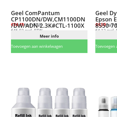
Geel ComPantum
Geel Dy
CP1100DN/DW,CM1100DN
Epson E
/DW/ADN-2.3K#CTL-1100X
8550-7
€
54,49
€
4,99
incl. BTW
incl.
€
45,03
excl. BTW
€
4,12
excl.
Meer info
Toevoegen aan winkelwagen
Toevoegen 