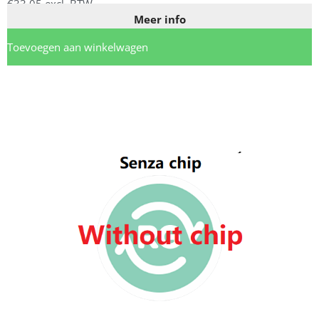
€
33,05
excl. BTW
Meer info
Toevoegen aan winkelwagen