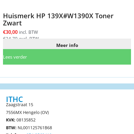
Huismerk HP 139X#W1390X Toner
Zwart
€
30,00
incl. BTW
€
24,79
excl. BTW
Meer info
Lees verder
ITHC
Zaagstraat 15
7556MX Hengelo (OV)
KVK:
08135852
BTW:
NL001125761B68