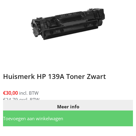
Huismerk HP 139A Toner Zwart
€
30,00
incl. BTW
€
24,79
excl. BTW
Meer info
Toevoegen aan winkelwagen