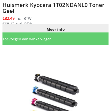
Huismerk Kyocera 1T02NDANL0 Toner
Geel
€
82,49
incl. BTW
€
68,17
excl. BTW
Meer info
Toevoegen aan winkelwagen