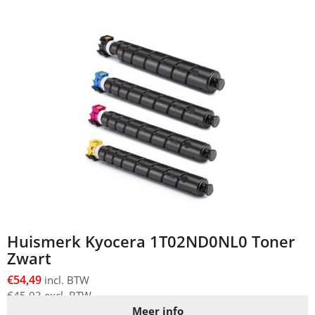
Huismerk Kyocera 1T02ND0NL0 Toner
Zwart
€
54,49
incl. BTW
€
45,03
excl. BTW
Meer info