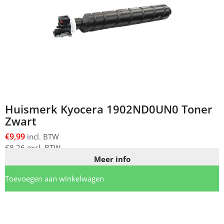
Huismerk Kyocera 1902ND0UN0 Toner
Zwart
€
9,99
incl. BTW
€
8,26
excl. BTW
Meer info
Toevoegen aan winkelwagen