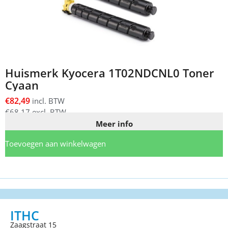
Huismerk Kyocera 1T02NDCNL0 Toner
Cyaan
€
82,49
incl. BTW
€
68,17
excl. BTW
Meer info
Toevoegen aan winkelwagen
ITHC
Zaagstraat 15