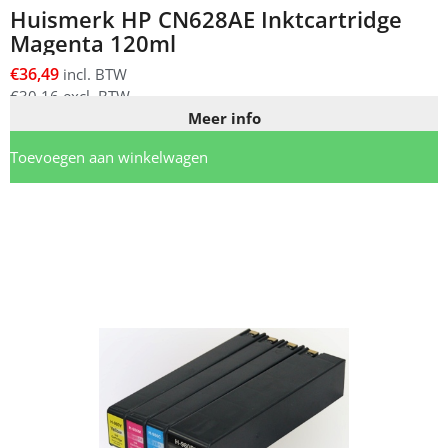
Huismerk HP CN628AE Inktcartridge
Magenta 120ml
€
36,49
incl. BTW
€
30,16
excl. BTW
Meer info
Toevoegen aan winkelwagen