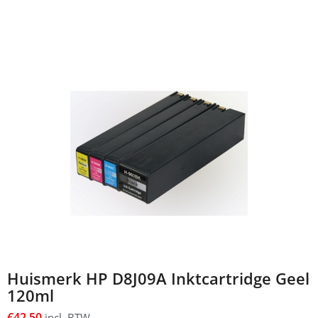
Huismerk HP D8J09A Inktcartridge Geel
120ml
€
42,50
incl. BTW