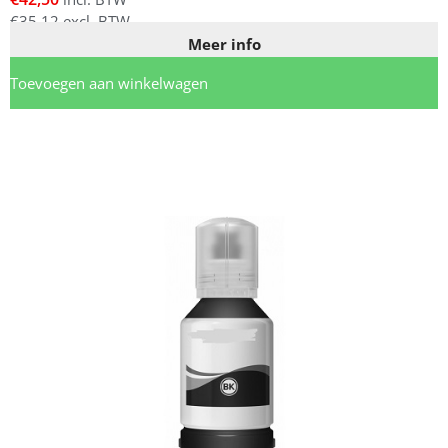
€
35,12
excl. BTW
Meer info
Toevoegen aan winkelwagen