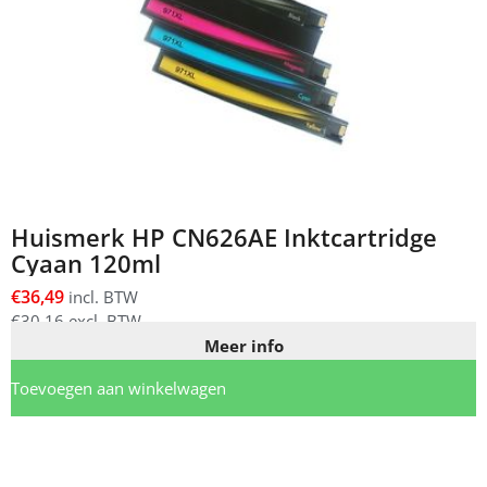
Huismerk HP CN626AE Inktcartridge
Cyaan 120ml
€
36,49
incl. BTW
€
30,16
excl. BTW
Meer info
Toevoegen aan winkelwagen