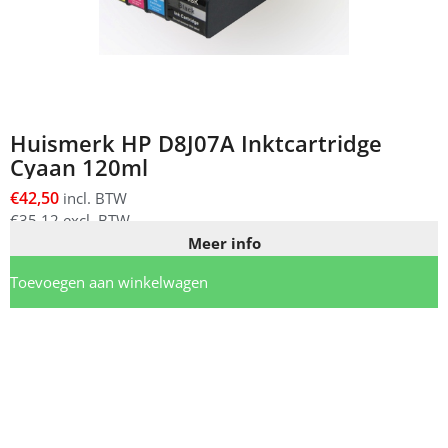
Huismerk HP D8J07A Inktcartridge
Cyaan 120ml
€
42,50
incl. BTW
€
35,12
excl. BTW
Meer info
Toevoegen aan winkelwagen