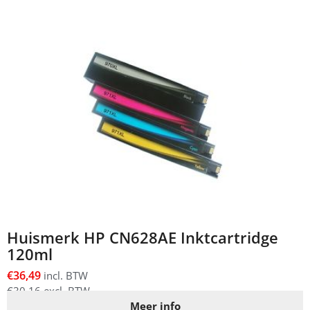
Huismerk HP CN628AE Inktcartridge
120ml
€
36,49
incl. BTW
€
30,16
excl. BTW
Meer info