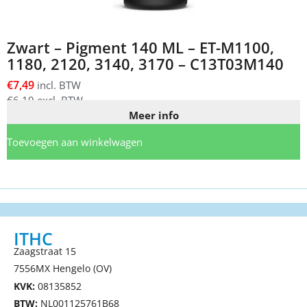
Zwart – Pigment 140 ML – ET-M1100,
1180, 2120, 3140, 3170 – C13T03M140
€
7,49
incl. BTW
€
6,19
excl. BTW
Meer info
Toevoegen aan winkelwagen
ITHC
Zaagstraat 15
7556MX Hengelo (OV)
KVK:
08135852
BTW:
NL001125761B68