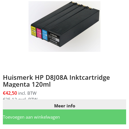
Huismerk HP D8J08A Inktcartridge
Magenta 120ml
€
42,50
incl. BTW
€
35,12
excl. BTW
Meer info
Toevoegen aan winkelwagen