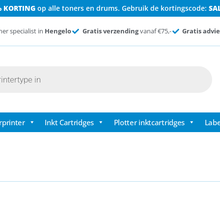
% KORTING
op alle toners en drums. Gebruik de kortingscode:
SA
ner specialist in
Hengelo
Gratis verzending
vanaf €75,-
Gratis advie
rprinter
Inkt Cartridges
Plotter inktcartridges
Labe