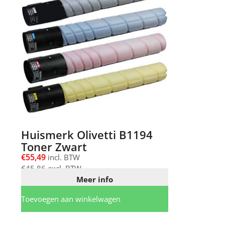
Huismerk Olivetti B1194
Toner Zwart
€
55,49
incl. BTW
€
45,86
excl. BTW
Meer info
Toevoegen aan winkelwagen