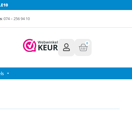
LE10
s
: 074 – 256 94 10
0
ls