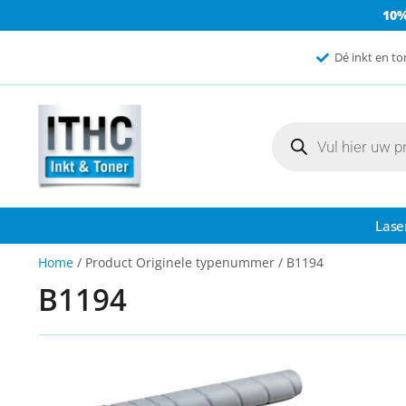
10
Dé inkt en to
Lase
Home
/ Product Originele typenummer / B1194
B1194