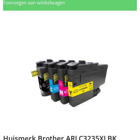
Toevoegen aan winkelwagen
Huismerk Brother ARLC3235XLBK