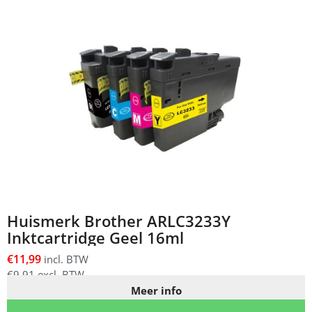
Huismerk Brother ARLC3233Y
Inktcartridge Geel 16ml
€
11,99
incl. BTW
€
9,91
excl. BTW
Meer info