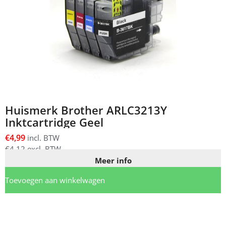
Huismerk Brother ARLC3213Y
Inktcartridge Geel
€
4,99
incl. BTW
€
4,12
excl. BTW
Meer info
Toevoegen aan winkelwagen