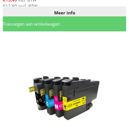
€
12,80
excl. BTW
Meer info
Toevoegen aan winkelwagen