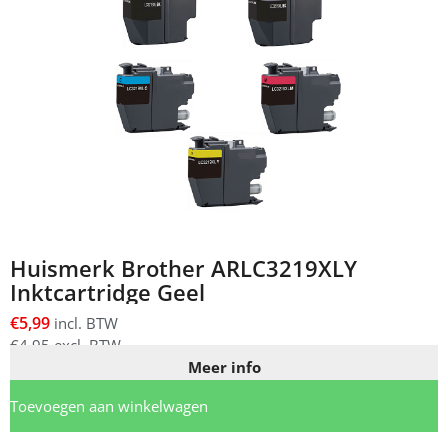
Huismerk Brother ARLC3219XLY
Inktcartridge Geel
€
5,99
incl. BTW
€
4,95
excl. BTW
Meer info
Toevoegen aan winkelwagen