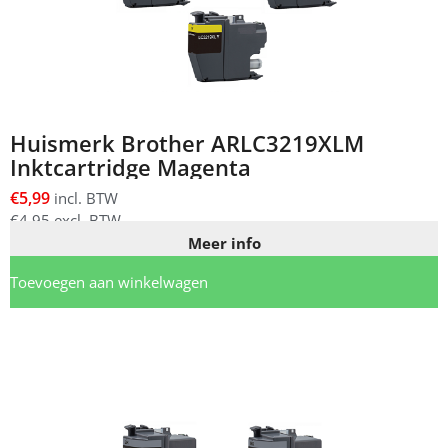
Huismerk Brother ARLC3219XLM
Inktcartridge Magenta
€
5,99
incl. BTW
€
4,95
excl. BTW
Meer info
Toevoegen aan winkelwagen