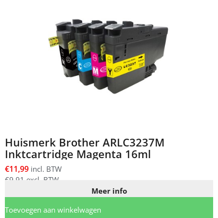
Huismerk Brother ARLC3237M
Inktcartridge Magenta 16ml
€
11,99
incl. BTW
€
9,91
excl. BTW
Meer info
Toevoegen aan winkelwagen