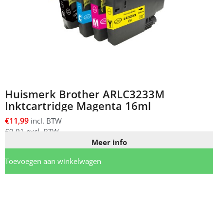
Huismerk Brother ARLC3233M
Inktcartridge Magenta 16ml
€
11,99
incl. BTW
€
9,91
excl. BTW
Meer info
Toevoegen aan winkelwagen