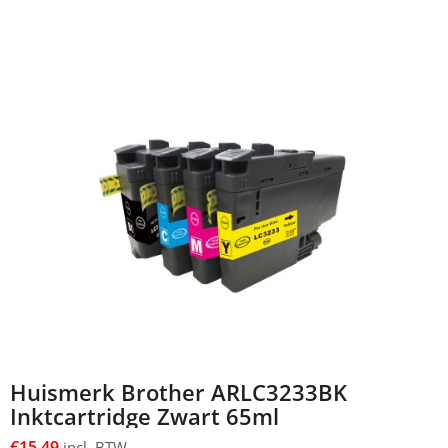
Huismerk Brother ARLC3233BK
Inktcartridge Zwart 65ml
€
15,49
incl. BTW