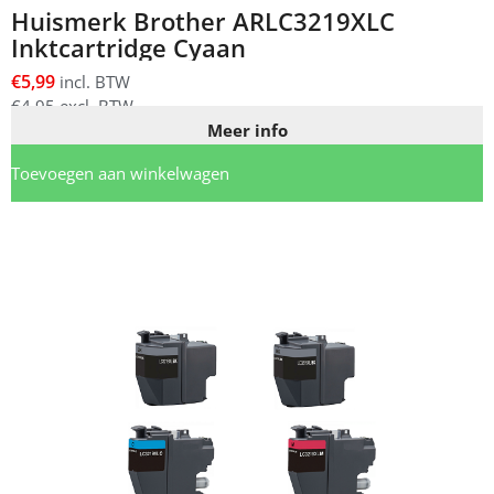
Huismerk Brother ARLC3219XLC
Inktcartridge Cyaan
€
5,99
incl. BTW
€
4,95
excl. BTW
Meer info
Toevoegen aan winkelwagen