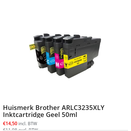
Huismerk Brother ARLC3235XLY
Inktcartridge Geel 50ml
€
14,50
incl. BTW
€
11,98
excl. BTW