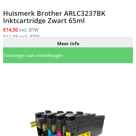
Huismerk Brother ARLC3237BK
Inktcartridge Zwart 65ml
€
14,50
incl. BTW
€
11,98
excl. BTW
Meer info
Toevoegen aan winkelwagen