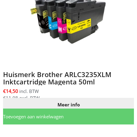
Huismerk Brother ARLC3235XLM
Inktcartridge Magenta 50ml
€
14,50
incl. BTW
€
11,98
excl. BTW
Meer info
Toevoegen aan winkelwagen