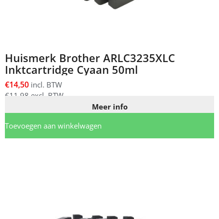
Huismerk Brother ARLC3235XLC
Inktcartridge Cyaan 50ml
€
14,50
incl. BTW
€
11,98
excl. BTW
Meer info
Toevoegen aan winkelwagen