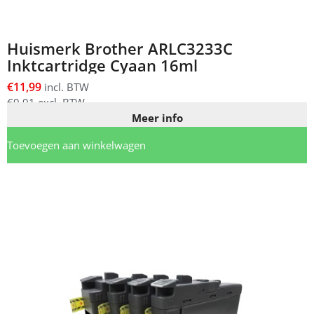
Huismerk Brother ARLC3233C
Inktcartridge Cyaan 16ml
€
11,99
incl. BTW
€
9,91
excl. BTW
Meer info
Toevoegen aan winkelwagen