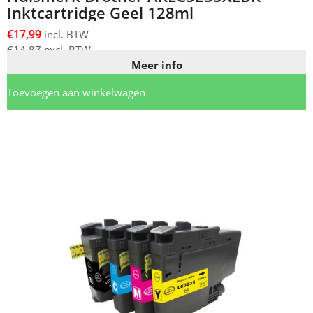
Inktcartridge Geel 128ml
€
17,99
incl. BTW
€
14,87
excl. BTW
Meer info
Toevoegen aan winkelwagen