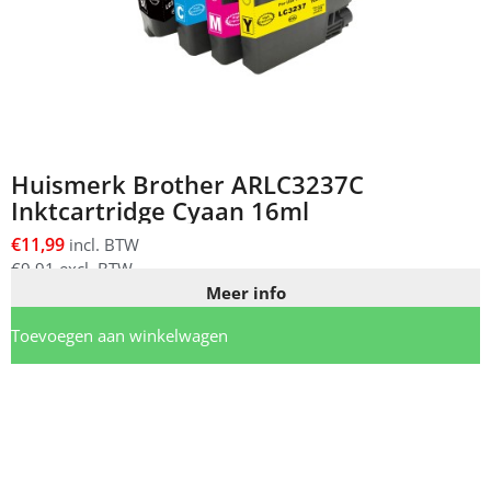
Huismerk Brother ARLC3237C
Inktcartridge Cyaan 16ml
€
11,99
incl. BTW
€
9,91
excl. BTW
Meer info
Toevoegen aan winkelwagen