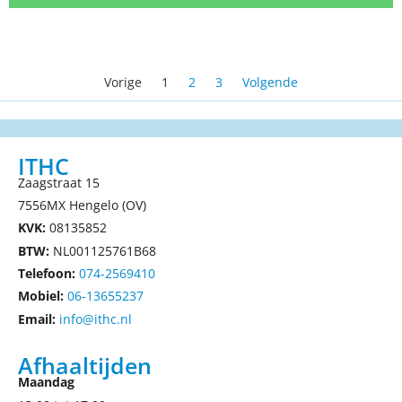
Vorige
1
2
3
Volgende
ITHC
Zaagstraat 15
7556MX Hengelo (OV)
KVK:
08135852
BTW:
NL001125761B68
Telefoon:
074-2569410
Mobiel:
06-13655237
Email:
info@ithc.nl
Afhaaltijden
Maandag