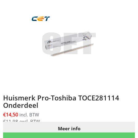
Huismerk Pro-Toshiba TOCE281114
Onderdeel
€
14,50
incl. BTW
€
11,98
excl. BTW
Meer info