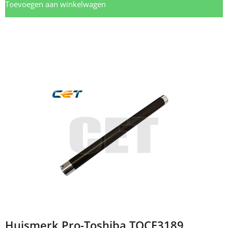
Toevoegen aan winkelwagen
Huismerk Pro-Toshiba TOCE3189