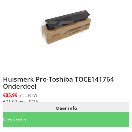
Huismerk Pro-Toshiba TOCE141764
Onderdeel
€
85,99
incl. BTW
€
71,07
excl. BTW
Meer info
Lees verder