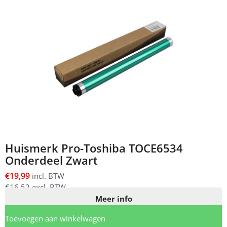
Huismerk Pro-Toshiba TOCE6534
Onderdeel Zwart
€
19,99
incl. BTW
€
16,52
excl. BTW
Meer info
Toevoegen aan winkelwagen