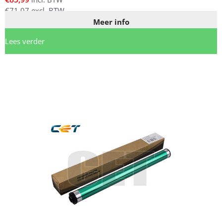
€
71,07
excl. BTW
Meer info
Lees verder