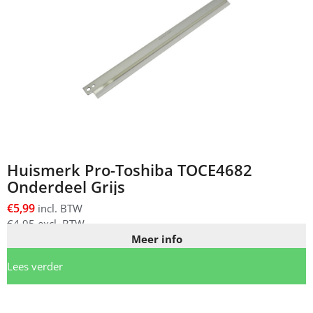
Huismerk Pro-Toshiba TOCE4682
Onderdeel Grijs
€
5,99
incl. BTW
€
4,95
excl. BTW
Meer info
Lees verder