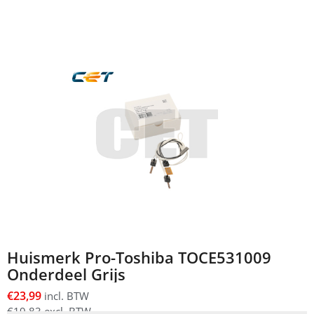
Huismerk Pro-Toshiba TOCE531009
Onderdeel Grijs
€
23,99
incl. BTW
€
19,83
excl. BTW