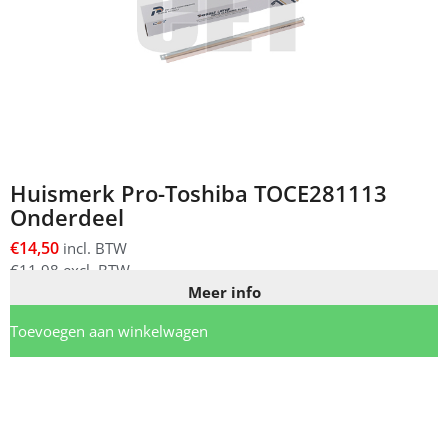
Huismerk Pro-Toshiba TOCE281113
Onderdeel
€
14,50
incl. BTW
€
11,98
excl. BTW
Meer info
Toevoegen aan winkelwagen