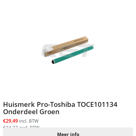
Huismerk Pro-Toshiba TOCE101134
Onderdeel Groen
€
29,49
incl. BTW
€
24,37
excl. BTW
Meer info