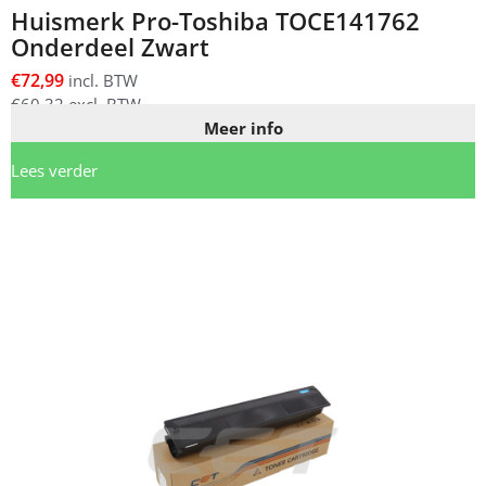
Huismerk Pro-Toshiba TOCE141762
Onderdeel Zwart
€
72,99
incl. BTW
€
60,32
excl. BTW
Meer info
Lees verder