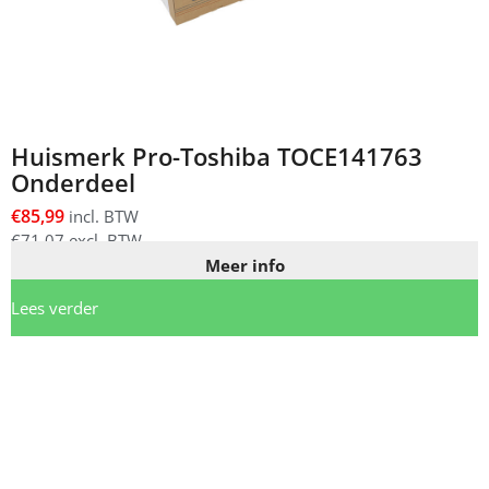
Huismerk Pro-Toshiba TOCE141763
Onderdeel
€
85,99
incl. BTW
€
71,07
excl. BTW
Meer info
Lees verder