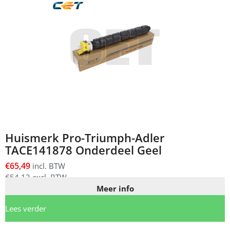
Huismerk Pro-Triumph-Adler
TACE141878 Onderdeel Geel
€
65,49
incl. BTW
€
54,12
excl. BTW
Meer info
Lees verder