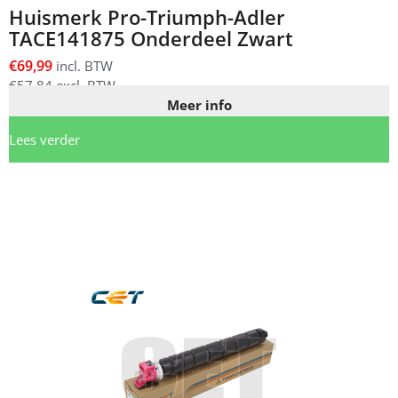
Huismerk Pro-Triumph-Adler
TACE141875 Onderdeel Zwart
€
69,99
incl. BTW
€
57,84
excl. BTW
Meer info
Lees verder