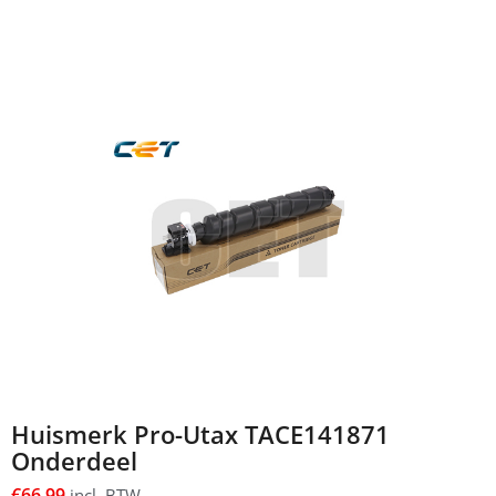
Huismerk Pro-Utax TACE141871
Onderdeel
€
66,99
incl. BTW