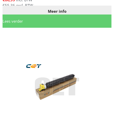
€
55,36
excl. BTW
Meer info
Lees verder