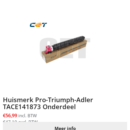
Huismerk Pro-Triumph-Adler
TACE141873 Onderdeel
€
56,99
incl. BTW
€
47,10
excl. BTW
Meer info