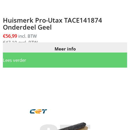
Huismerk Pro-Utax TACE141874
Onderdeel Geel
€
56,99
incl. BTW
€
47,10
excl. BTW
Meer info
Lees verder