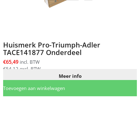
Huismerk Pro-Triumph-Adler
TACE141877 Onderdeel
€
65,49
incl. BTW
€
54,12
excl. BTW
Meer info
Toevoegen aan winkelwagen