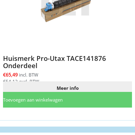
Huismerk Pro-Utax TACE141876
Onderdeel
€
65,49
incl. BTW
€
54,12
excl. BTW
Meer info
Toevoegen aan winkelwagen