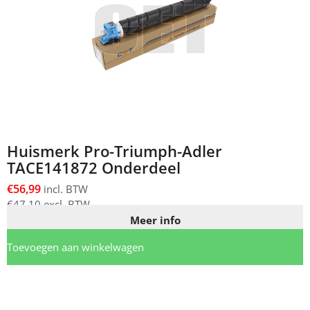
Huismerk Pro-Triumph-Adler
TACE141872 Onderdeel
€
56,99
incl. BTW
€
47,10
excl. BTW
Meer info
Toevoegen aan winkelwagen