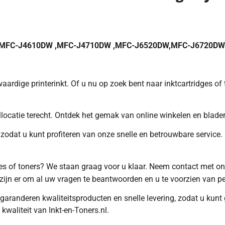
 ,MFC-J4610DW ,MFC-J4710DW ,MFC-J6520DW,MFC-J6720D
ardige printerinkt. Of u nu op zoek bent naar inktcartridges o
aallocatie terecht. Ontdek het gemak van online winkelen en blad
zodat u kunt profiteren van onze snelle en betrouwbare service. 
idges of toners? We staan graag voor u klaar. Neem contact met o
zijn er om al uw vragen te beantwoorden en u te voorzien van pe
 garanderen kwaliteitsproducten en snelle levering, zodat u ku
waliteit van Inkt-en-Toners.nl.