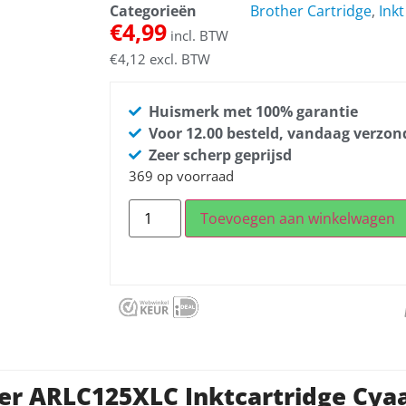
Categorieën
Brother Cartridge
,
Inkt
€
4,99
incl. BTW
€
4,12
excl. BTW
Huismerk met 100% garantie
Voor 12.00 besteld, vandaag verzo
Zeer scherp geprijsd
369 op voorraad
Toevoegen aan winkelwagen
er ARLC125XLC Inktcartridge Cya