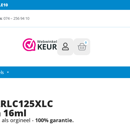
LE10
s
: 074 – 256 94 10
0
ls
ARLC125XLC
n 16ml
als orgineel -
100% garantie.