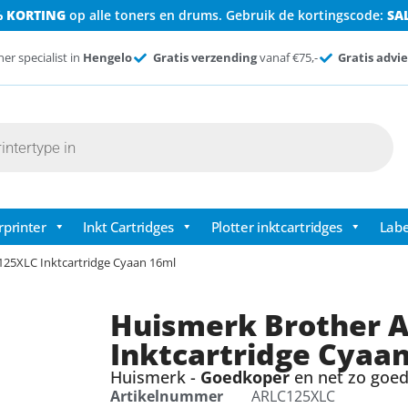
% KORTING
op alle toners en drums. Gebruik de kortingscode:
SA
ner specialist in
Hengelo
Gratis verzending
vanaf €75,-
Gratis advie
rprinter
Inkt Cartridges
Plotter inktcartridges
Labe
25XLC Inktcartridge Cyaan 16ml
Huismerk Brother 
Inktcartridge Cyaa
Huismerk -
Goedkoper
en net zo goed 
Artikelnummer
ARLC125XLC