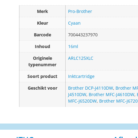
Merk
Pro-Brother
Kleur
Cyaan
Barcode
700443237970
Inhoud
16ml
Originele
ARLC125XLC
typenummer
Soort product
Inktcartridge
Geschikt voor
Brother DCP-J4110DW
,
Brother M
J4510DW
,
Brother MFC-J4610DW
,
MFC-J6520DW
,
Brother MFC-J672