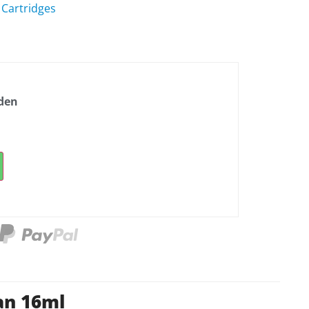
 Cartridges
nden
an 16ml