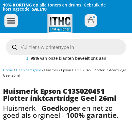
10% KORTING
op alle toners en drums. Gebruik de
kortingscode:
SALE10
0
Inkt Cartridges
Plotter inktcartridges
98% van onze klanten beveelt ons aan
Home
/
Geen categorie
/ Huismerk Epson C13S020451 Plotter inktcartridge
Geel 26ml
Huismerk Epson C13S020451
Plotter inktcartridge Geel 26ml
Huismerk -
Goedkoper
en net zo
goed als orgineel -
100% garantie.