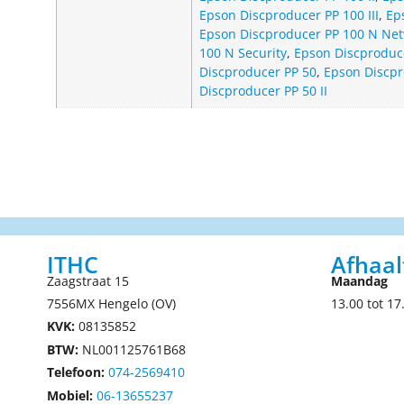
Epson Discproducer PP 100 III
,
Ep
Epson Discproducer PP 100 N Ne
100 N Security
,
Epson Discproduce
Discproducer PP 50
,
Epson Discpr
Discproducer PP 50 II
ITHC
Afhaal
Zaagstraat 15
Maandag
7556MX Hengelo (OV)
13.00 tot 17
KVK:
08135852
BTW:
NL001125761B68
Telefoon:
074-2569410
Mobiel:
06-13655237