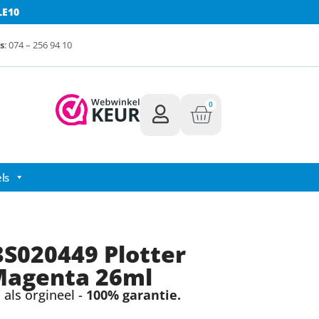
LE10
s
: 074 – 256 94 10
0
ls
S020449 Plotter
 Magenta 26ml
als orgineel -
100% garantie.