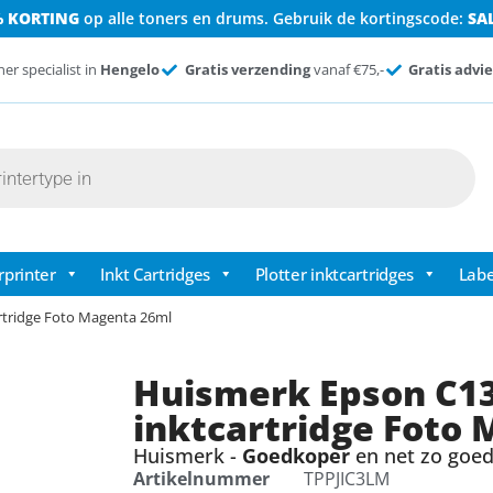
% KORTING
op alle toners en drums. Gebruik de kortingscode:
SA
ner specialist in
Hengelo
Gratis verzending
vanaf €75,-
Gratis advie
rprinter
Inkt Cartridges
Plotter inktcartridges
Labe
rtridge Foto Magenta 26ml
Huismerk Epson C13
inktcartridge Foto
Huismerk -
Goedkoper
en net zo goed 
Artikelnummer
TPPJIC3LM