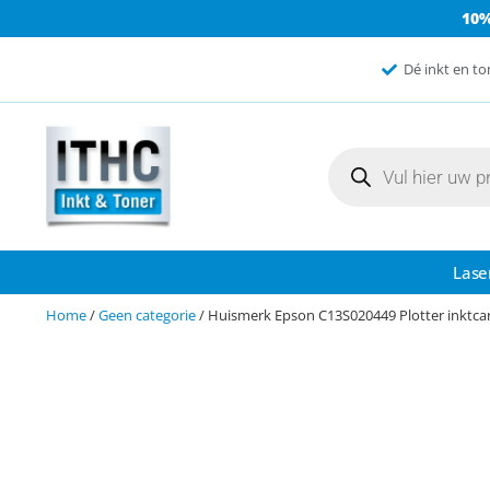
10
Dé inkt en to
Lase
Home
/
Geen categorie
/ Huismerk Epson C13S020449 Plotter inktca