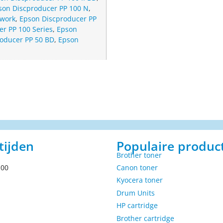
son Discproducer PP 100 N
,
twork
,
Epson Discproducer PP
r PP 100 Series
,
Epson
oducer PP 50 BD
,
Epson
tijden
Populaire produc
Brother toner
.00
Canon toner
Kyocera toner
Drum Units
HP cartridge
Brother cartridge