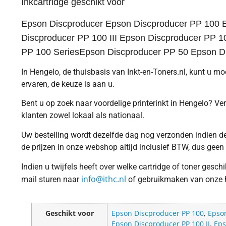
Inkcartridge geschikt voor
Epson Discproducer Epson Discproducer PP 100 E
Discproducer PP 100 III Epson Discproducer PP 
PP 100 SeriesEpson Discproducer PP 50 Epson Di
In Hengelo, de thuisbasis van Inkt-en-Toners.nl, kunt u m
ervaren, de keuze is aan u.
Bent u op zoek naar voordelige printerinkt in Hengelo? Ver
klanten zowel lokaal als nationaal.
Uw bestelling wordt dezelfde dag nog verzonden indien dez
de prijzen in onze webshop altijd inclusief BTW, dus geen
Indien u twijfels heeft over welke cartridge of toner gesc
info@ithc.nl
mail sturen naar
of gebruikmaken van onze ha
Geschikt voor
Epson Discproducer PP 100
,
Epso
Epson Discproducer PP 100 II
,
Eps