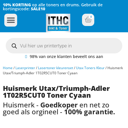
10% KORTING
op alle toners en drums. Gebruik de
kortingscode:
SALE10
0
Inkt Cartridges
Plotter inktcartridges
98% van onze klanten beveelt ons aan
Home
/
Laserprinter
/
Lasertoner kleurenset
/
Utax Toners Kleur
/ Huismerk
Utax/Triumph-Adler 1T02R5CUT0 Toner Cyaan
Huismerk Utax/Triumph-Adler
1T02R5CUT0 Toner Cyaan
Huismerk -
Goedkoper
en net zo
goed als orgineel -
100% garantie.