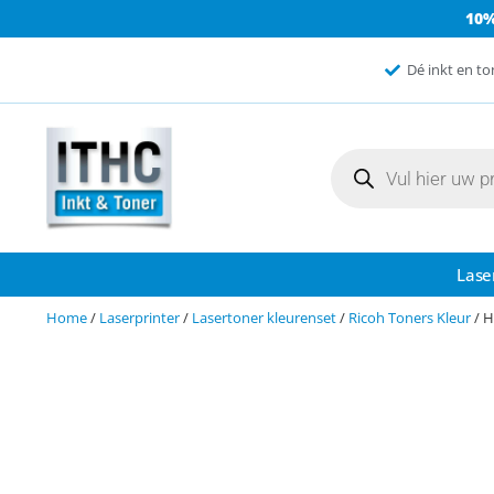
10
Dé inkt en to
Lase
Home
/
Laserprinter
/
Lasertoner kleurenset
/
Ricoh Toners Kleur
/ H