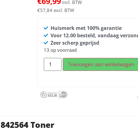
€
69,99
incl. BTW
€
57,84
excl. BTW
Huismerk met 100% garantie
Voor 12.00 besteld, vandaag verzo
Zeer scherp geprijsd
13 op voorraad
Toevoegen aan winkelwagen
 842564 Toner