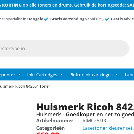
% KORTING
op alle toners en drums. Gebruik de kortingscode:
SA
ner specialist in
Hengelo
Gratis verzending
vanaf €75,-
Gratis advie
rprinter
Inkt Cartridges
Plotter inktcartridges
Labe
uismerk Ricoh 842564 Toner
Huismerk Ricoh 842
Huismerk -
Goedkoper
en net zo goed 
Artikelnummer
RIMC2510C
Categorieën
Lasertoner kleurenset