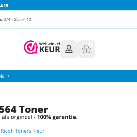
LE10
s
: 074 – 256 94 10
0
ls
564 Toner
als orgineel -
100% garantie.
,
Ricoh Toners Kleur