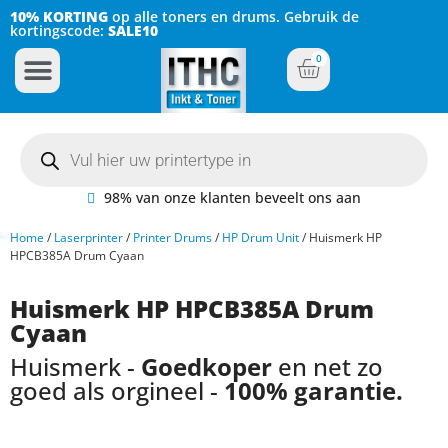
10% KORTING
op alle toners en drums. Gebruik de
kortingscode:
SALE10
0
Inkt Cartridges
Plotter inktcartridges
98% van onze klanten beveelt ons aan
Home
/
Laserprinter
/
Printer Drums
/
HP Drum Unit
/ Huismerk HP
HPCB385A Drum Cyaan
Huismerk HP HPCB385A Drum
Cyaan
Huismerk -
Goedkoper
en net zo
goed als orgineel -
100% garantie.