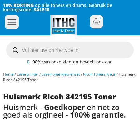
10% KORTING
op alle toners en drums. Gebruik de
kortingscode:
SALE10
0
Inkt Cartridges
Plotter inktcartridges
98% van onze klanten beveelt ons aan
Home
/
Laserprinter
/
Lasertoner kleurenset
/
Ricoh Toners Kleur
/ Huismerk
Ricoh 842195 Toner
Huismerk Ricoh 842195 Toner
Huismerk -
Goedkoper
en net zo
goed als orgineel -
100% garantie.