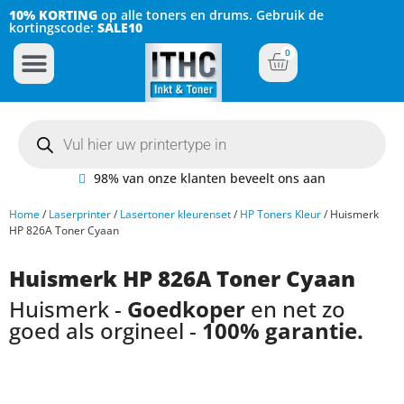
10% KORTING
op alle toners en drums. Gebruik de
kortingscode:
SALE10
0
Inkt Cartridges
Plotter inktcartridges
98% van onze klanten beveelt ons aan
Home
/
Laserprinter
/
Lasertoner kleurenset
/
HP Toners Kleur
/ Huismerk
HP 826A Toner Cyaan
Huismerk HP 826A Toner Cyaan
Huismerk -
Goedkoper
en net zo
goed als orgineel -
100% garantie.