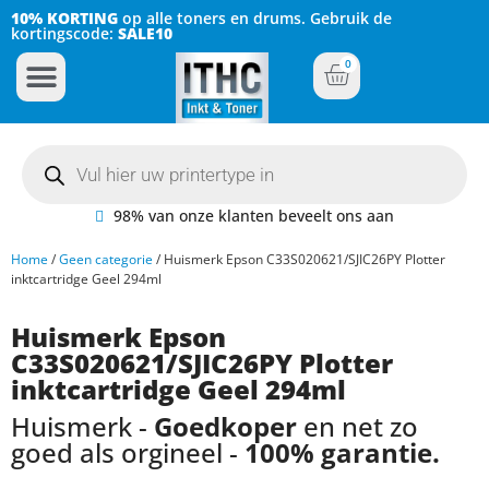
10% KORTING
op alle toners en drums. Gebruik de
kortingscode:
SALE10
0
Inkt Cartridges
Plotter inktcartridges
98% van onze klanten beveelt ons aan
Home
/
Geen categorie
/ Huismerk Epson C33S020621/SJIC26PY Plotter
inktcartridge Geel 294ml
Huismerk Epson
C33S020621/SJIC26PY Plotter
inktcartridge Geel 294ml
Huismerk -
Goedkoper
en net zo
goed als orgineel -
100% garantie.