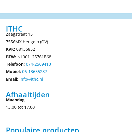
ITHC
Zaagstraat 15
7556MX Hengelo (OV)
KVK:
08135852
BTW:
NL001125761B68
Telefoon:
074-2569410
Mobiel:
06-13655237
Email:
info@ithc.nl
Afhaaltijden
Maandag
13.00 tot 17.00
Populaire producten