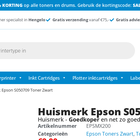
% KORTING
op alle toners en drums. Gebruik de kortingscode:
SA
ner specialist in
Hengelo
Gratis verzending
vanaf €75,-
Gratis advie
rprinter
Inkt Cartridges
Plotter inktcartridges
Labe
 Epson S050709 Toner Zwart
Huismerk Epson S05
Huismerk -
Goedkoper
en net zo goed 
Artikelnummer
EPSMX200
Categorieën
Epson Toners Zwart
,
T