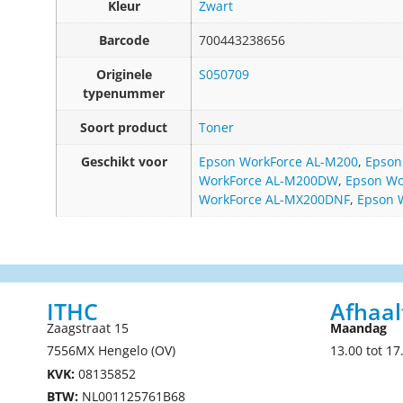
Kleur
Zwart
Barcode
700443238656
Originele
S050709
typenummer
Soort product
Toner
Geschikt voor
Epson WorkForce AL-M200
,
Epson
WorkForce AL-M200DW
,
Epson Wo
WorkForce AL-MX200DNF
,
Epson 
ITHC
Afhaal
Zaagstraat 15
Maandag
7556MX Hengelo (OV)
13.00 tot 17
KVK:
08135852
BTW:
NL001125761B68