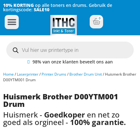
10% KORTING
op alle toners en drums. Gebruik de
kortingscode:
SALE10
0
Inkt Cartridges
Plotter inktcartridges
98% van onze klanten beveelt ons aan
Home
/
Laserprinter
/
Printer Drums
/
Brother Drum Unit
/ Huismerk Brother
D00YTM001 Drum
Huismerk Brother D00YTM001
Drum
Huismerk -
Goedkoper
en net zo
goed als orgineel -
100% garantie.