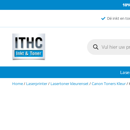
10
Dé inkt en to
Lase
Home
/
Laserprinter
/
Lasertoner kleurenset
/
Canon Toners Kleur
/ 