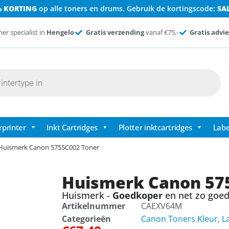
% KORTING
op alle toners en drums. Gebruik de kortingscode:
SA
ner specialist in
Hengelo
Gratis verzending
vanaf €75,-
Gratis advie
rprinter
Inkt Cartridges
Plotter inktcartridges
Labe
Huismerk Canon 5755C002 Toner
Huismerk Canon 57
Huismerk -
Goedkoper
en net zo goed 
Artikelnummer
CAEXV64M
Categorieën
Canon Toners Kleur
,
L