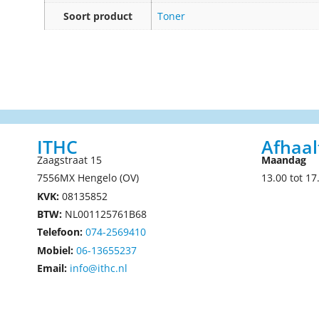
Soort product
Toner
ITHC
Afhaal
Zaagstraat 15
Maandag
7556MX Hengelo (OV)
13.00 tot 17
KVK:
08135852
BTW:
NL001125761B68
Telefoon:
074-2569410
Mobiel:
06-13655237
Email:
info@ithc.nl