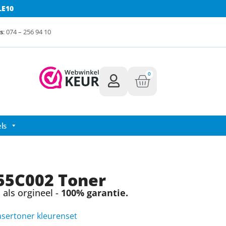
LE10
s
: 074 – 256 94 10
0
ls
55C002 Toner
als orgineel -
100% garantie.
asertoner kleurenset