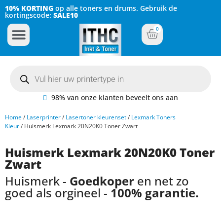
10% KORTING
op alle toners en drums. Gebruik de
kortingscode:
SALE10
0
Inkt Cartridges
Plotter inktcartridges
98% van onze klanten beveelt ons aan
Home
/
Laserprinter
/
Lasertoner kleurenset
/
Lexmark Toners
Kleur
/ Huismerk Lexmark 20N20K0 Toner Zwart
Huismerk Lexmark 20N20K0 Toner
Zwart
Huismerk -
Goedkoper
en net zo
goed als orgineel -
100% garantie.