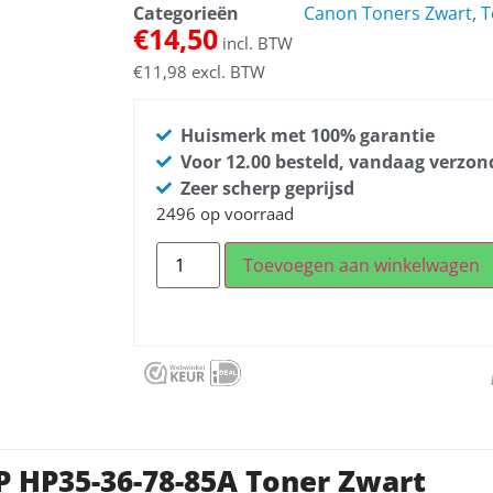
Categorieën
Canon Toners Zwart
,
T
€
14,50
incl. BTW
€
11,98
excl. BTW
Huismerk met 100% garantie
Voor 12.00 besteld, vandaag verzo
Zeer scherp geprijsd
2496 op voorraad
Toevoegen aan winkelwagen
P HP35-36-78-85A Toner Zwart