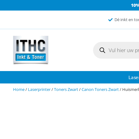
10
Dé inkt en to
Lase
Home
/
Laserprinter
/
Toners Zwart
/
Canon Toners Zwart
/ Huismer