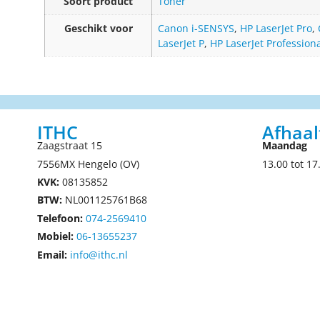
Soort product
Toner
Geschikt voor
Canon i-SENSYS
,
HP LaserJet Pro
,
LaserJet P
,
HP LaserJet Profession
ITHC
Afhaal
Zaagstraat 15
Maandag
7556MX Hengelo (OV)
13.00 tot 17
KVK:
08135852
BTW:
NL001125761B68
Telefoon:
074-2569410
Mobiel:
06-13655237
Email:
info@ithc.nl