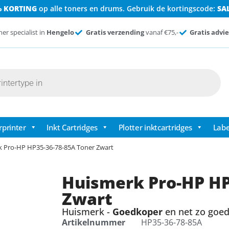
% KORTING
op alle toners en drums. Gebruik de kortingscode:
SA
ner specialist in
Hengelo
Gratis verzending
vanaf €75,-
Gratis advie
rprinter
Inkt Cartridges
Plotter inktcartridges
Labe
k Pro-HP HP35-36-78-85A Toner Zwart
Huismerk Pro-HP HP
Zwart
Huismerk -
Goedkoper
en net zo goed 
Artikelnummer
HP35-36-78-85A