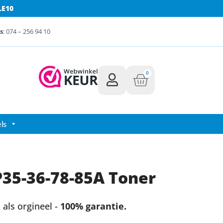
LE10
s
: 074 – 256 94 10
0
ls
35-36-78-85A Toner
als orgineel -
100% garantie.