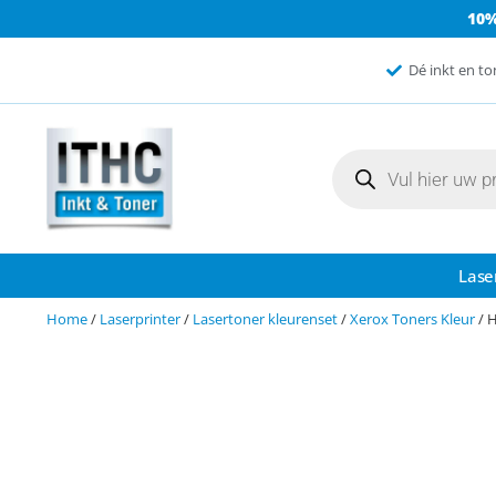
10
Dé inkt en to
Lase
Home
/
Laserprinter
/
Lasertoner kleurenset
/
Xerox Toners Kleur
/ 