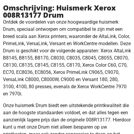
Omschrijving: Huismerk Xerox
008R13177 Drum
Ontdek de voordelen van onze hoogwaardige huismerk
Drum, speciaal ontworpen om compatibel te zijn met een
breed scala aan Xerox printers, waaronder de AltaLink, Color,
PrimeLink, VersaLink, Versant en WorkCentre modellen. Deze
Drum is geschikt voor de volgende apparaten: Xerox AltaLink
B8145, B8155, B8170, C8030, C8035, C8045, C8055, C8070,
C8130, C8135, C8145, C8155, C8170, Xerox Color C60, C70,
EC70, EC8036, EC8056, Xerox PrimeLink C9065, C9070,
VersaLink C8000, C8000W, C9000 en Versant 180, 280,
3100, 4100, 80 presses, evenals de Xerox WorkCentre 7970
en 7970i.
Onze huismerk Drum biedt een uitstekende printkwaliteit die
aan de hoogste standaarden voldoet, en dat alles tegen een
aanzienlijk lagere prijs dan de originele 008R13177. Hierdoor
kunt u met onze Drum niet alleen besparen op uw