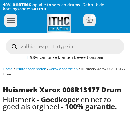
10% KORTING
op alle toners en drums. Gebruik de
kortingscode:
SALE10
0
Inkt Cartridges
Plotter inktcartridges
98% van onze klanten beveelt ons aan
Home
/
Printer onderdelen
/
Xerox onderdelen
/ Huismerk Xerox 008R13177
Drum
Huismerk Xerox 008R13177 Drum
Huismerk -
Goedkoper
en net zo
goed als orgineel -
100% garantie.