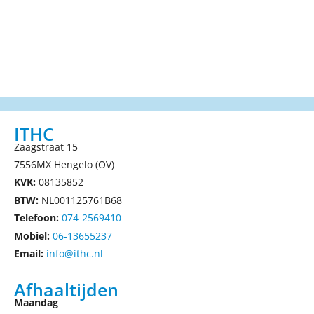
ITHC
Zaagstraat 15
7556MX Hengelo (OV)
KVK:
08135852
BTW:
NL001125761B68
Telefoon:
074-2569410
Mobiel:
06-13655237
Email:
info@ithc.nl
Afhaaltijden
Maandag