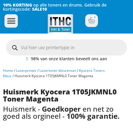
10% KORTING
op alle toners en drums. Gebruik de
kortingscode:
SALE10
0
Inkt Cartridges
Plotter inktcartridges
98% van onze klanten beveelt ons aan
Home
/
Laserprinter
/
Lasertoner kleurenset
/
Kyocera Toners
Kleur
/ Huismerk Kyocera 1T05JKMNL0 Toner Magenta
Huismerk Kyocera 1T05JKMNL0
Toner Magenta
Huismerk -
Goedkoper
en net zo
goed als orgineel -
100% garantie.